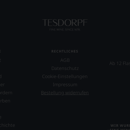
E
RECHTLICHES
t
AGB
Ab 12 Fla
Datenschutz
d
Cookie-Einstellungen
er
Impressum
ordern
Bestellung widerrufen
erben
s
e
chichte
WIR WURD