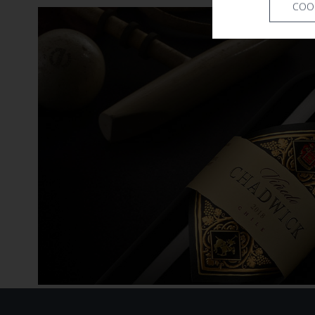
COO
Armand Heitz
Artadi
Aspras
Aurore Casanova
Ausone
Azabache
Barón de Ley
Baron Philippe de Rothschild
Barone Pizzini
Barone Ricasoli
Barons de Rothschild
Bassermann-Jordan