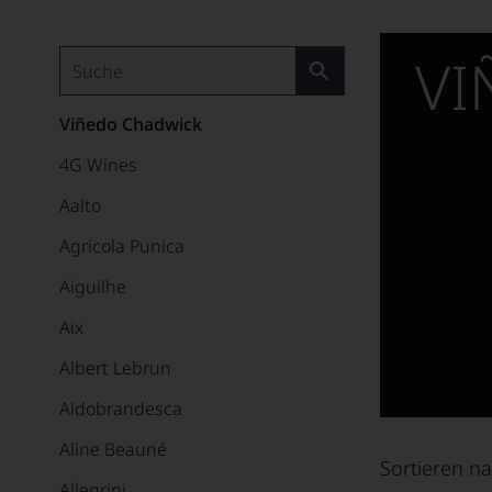
VI
Viñedo Chadwick
4G Wines
Aalto
Agricola Punica
Aiguilhe
Aix
Albert Lebrun
Aldobrandesca
Aline Beauné
Sortieren na
Allegrini