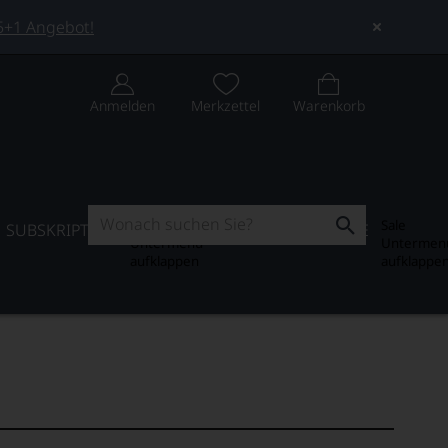
 5+1 Angebot!
Anmelden
Merkzettel
Warenkorb
Subskription
Sale
SUBSKRIPTION
WEIN-JOURNAL
SALE
Untermenü
Untermen
aufklappen
aufklappe