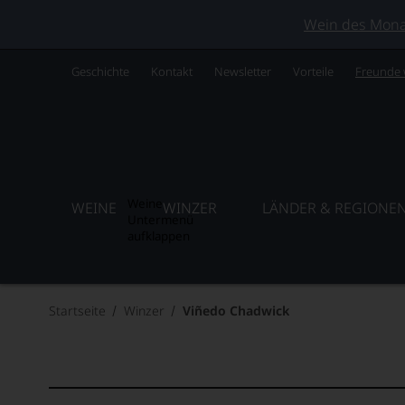
Wein des Monats
Geschichte
Kontakt
Newsletter
Vorteile
Freunde
Weine
WEINE
WINZER
LÄNDER & REGIONE
Untermenü
aufklappen
Startseite
Winzer
Viñedo Chadwick