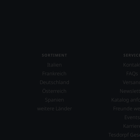
Batailley
Battenfeld Spanier
Beau-Séjour Bécot
Beaulieu Vineyard
Beauregard
SORTIMENT
SERVIC
Italien
Kontak
Beaurenard
Frankreich
FAQs
Beauséjour Duffau-Lagarrosse
Deutschland
Versan
Bel-Air
Österreich
Newslett
Spanien
Katalog anf
Belair-Monange
weitere Länder
Freunde w
Belgrave
Event
Bellavista
Karrier
Tesdorpf Ges
Benjamin de Rothschild & Vega Sicil