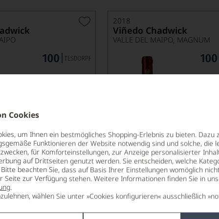
2018
adwick
Viñedo Chadwick
AIPO
VALLE DEL MAIPO, MAGNUM
n Cookies
nur noch 5 Flaschen
nur no
verfügbar
422,00
ies, um Ihnen ein bestmögliches Shopping-Erlebnis zu bieten. Dazu 
*
€
69
€
gsgemäße Funktionieren der Website notwendig sind und solche, die le
pro Flasche (0.75l),
zwecken, für Komforteinstellungen, zur Anzeige personalisierter Inhal
€ 562,67
/L
pro Flasche (1.5l
erbung auf Drittseiten genutzt werden. Sie entscheiden, welche Katego
Bitte beachten Sie, dass auf Basis Ihrer Einstellungen womöglich nich
er Seite zur Verfügung stehen. Weitere Informationen finden Sie in un
Lebensmittel­angaben
Lebensm
ung
.
zulehnen, wählen Sie unter »Cookies konfigurieren« ausschließlich »no