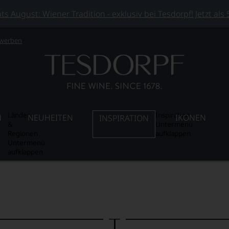
 August: Wiener Tradition - exklusiv bei Tesdorpf! Jetzt als
 werben
Länder
Inspiration
N
NEUHEITEN
IKONEN
INSPIRATION
&
Untermenü
Regionen
aufklappen
Untermenü
aufklappen