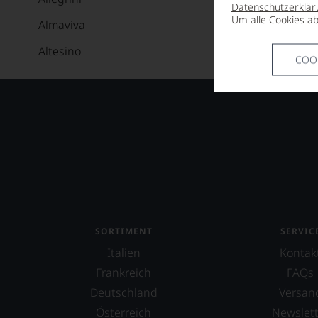
Datenschutzerklär
Um alle Cookies ab
Almaviva
Altesino
COO
Alvaredo-Hobbs
Alvaro Palacios
Andreas Laible
Angélus
Ànima Negra
Anthonij Rupert Wines
SORTIMENT
SERVIC
Antinori
Italien
Kontak
Argentiera
Frankreich
FAQs
Argiano
Deutschland
Versan
Österreich
Newslett
Arkanum Distillery