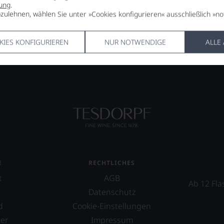
ung
.
zulehnen, wählen Sie unter »Cookies konfigurieren« ausschließlich »no
KIES KONFIGURIEREN
NUR NOTWENDIGE
ALLE
E
RECHTLICHES
t
AGB
Ab 12 Fla
Datenschutz
d
Cookie-Einstellungen
er
Impressum