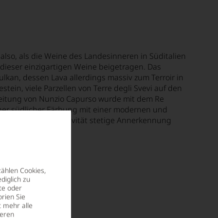
lso, als die Weine des Landesinneren in Süditalien
 dieser einzigartigen Weine beigetragen. Das
kan, dessen Lava allerdings massiv zum Terroir in
tein, viele Parzellen von Terre degli Svevi auf den
r Leitung von Nunzio Capurso wurde mit dem Re
cher südlicher Färbung mit einer modernen und
steigender Attraktivität stetige Annerkennung
zählen Cookies,
diglich zu
te oder
rien Sie
t mehr alle
seren