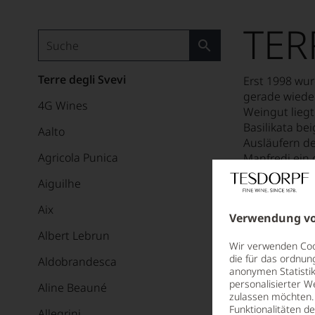
TER
Terre degli Svevi
Erst 1998 wur
gerade wieder
4G Wines
Weingut liegt
Basilikata be
Aalto
Ausläufern de
Agricola Punica
Manfredi ein 
sauberen Aus
Aiguilhe
erwiesen.
Aix
Verwendung vo
Albert Lebrun
Wir verwenden Cook
die für das ordnun
Aldobrandesca
anonymen Statistik
personalisierter W
Aline Beauné
zulassen möchten. 
Funktionalitäten d
Allegrini