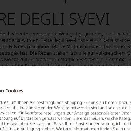
RE DEGLI SVEVI
de das heute renommierte Weingut gegründet, in einer Zeit a
entdeckt wurden. Terre degli Svevi hat viel zur Renaissance
 am Fuß des mächtigen Monte Vulture, einem erloschenen Vul
igetragen hat. Die Reben stehen fast alle auf vulkanischem Ges
s Monte Vulture weisen ein stattliches Alter auf. Unter de
großartiger Roter geschaffen, der eine Aromenanlage typis
drucksform verbindet. Heute wird diesem Weingut aufgrund 
n Cookies
ies, um Ihnen ein bestmögliches Shopping-Erlebnis zu bieten. Dazu 
gsgemäße Funktionieren der Website notwendig sind und solche, die le
zwecken, für Komforteinstellungen, zur Anzeige personalisierter Inhal
erbung auf Drittseiten genutzt werden. Sie entscheiden, welche Katego
Bitte beachten Sie, dass auf Basis Ihrer Einstellungen womöglich nich
er Seite zur Verfügung stehen. Weitere Informationen finden Sie in un