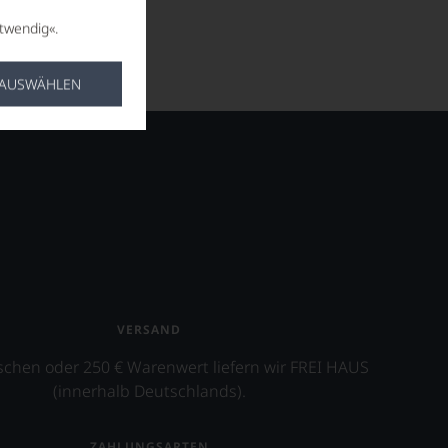
twendig«.
 AUSWÄHLEN
VERSAND
schen oder 250 € Warenwert liefern wir FREI HAUS
(innerhalb Deutschlands).
ZAHLUNGSARTEN