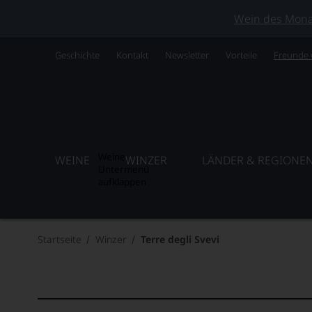
Wein des Monats
Geschichte
Kontakt
Newsletter
Vorteile
Freunde
Weine
WEINE
WINZER
LÄNDER & REGIONE
Untermenü
aufklappen
Startseite
Winzer
Terre degli Svevi