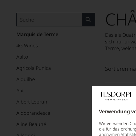
CHÂ
Marquis de Terme
Das als Quatr
sich nur unw
4G Wines
Terme, welche
Aalto
Agricola Punica
Sortieren na
Aiguilhe
2023
Aix
Château M
MARGAUX AO
Albert Lebrun
Verwendung vo
Aldobrandesca
Wir verwenden Cook
Aline Beauné
die für das ordnun
anonymen Statistik
Allegrini