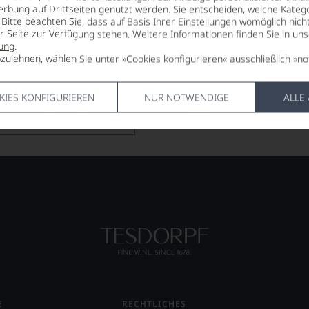
erbung auf Drittseiten genutzt werden. Sie entscheiden, welche Katego
Bitte beachten Sie, dass auf Basis Ihrer Einstellungen womöglich nich
er Seite zur Verfügung stehen. Weitere Informationen finden Sie in un
ung
.
54,90
zulehnen, wählen Sie unter »Cookies konfigurieren« ausschließlich »no
*
€
pro Flasche (0.75l),
€ 73,20
/L
KIES KONFIGURIEREN
NUR NOTWENDIGE
ALLE
Lebensmittel­angaben
E
RECHTLICHES