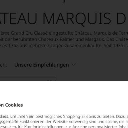
TEAU MARQUIS D
ième Grand Cru Classé eingestufte Château Marquis de Term
eit der berühmten Chateaux Palmer und Margaux. Das Châte
 es 1762 aus mehreren Lagen zusammenkaufte. Seit 1935 ist
ch:
Unsere Empfehlungen
arquis de Terme
P, 4ÈME CRU CLASSÉ
n Cookies
ies, um Ihnen ein bestmögliches Shopping-Erlebnis zu bieten. Dazu 
gsgemäße Funktionieren der Website notwendig sind und solche, die le
zwecken, für Komforteinstellungen, zur Anzeige personalisierter Inhal