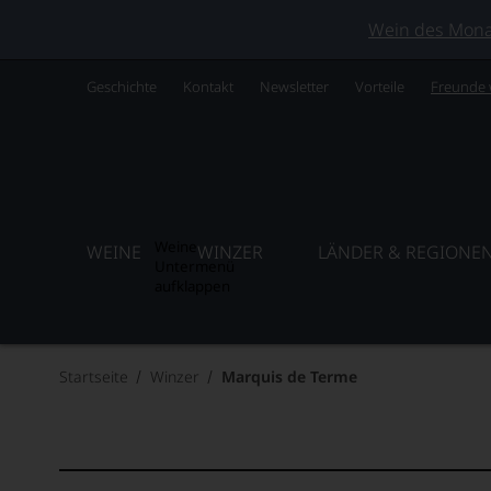
Wein des Monats
Geschichte
Kontakt
Newsletter
Vorteile
Freunde
Weine
WEINE
WINZER
LÄNDER & REGIONE
Untermenü
aufklappen
Startseite
Winzer
Marquis de Terme