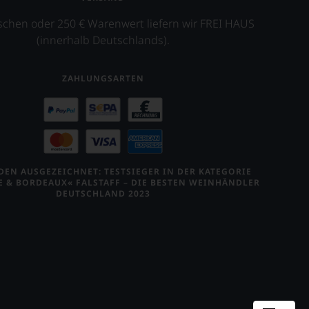
schen oder 250 € Warenwert liefern wir FREI HAUS
(innerhalb Deutschlands).
ZAHLUNGSARTEN
EN AUSGEZEICHNET: TESTSIEGER IN DER KATEGORIE
E & BORDEAUX« FALSTAFF – DIE BESTEN WEINHÄNDLER
DEUTSCHLAND 2023