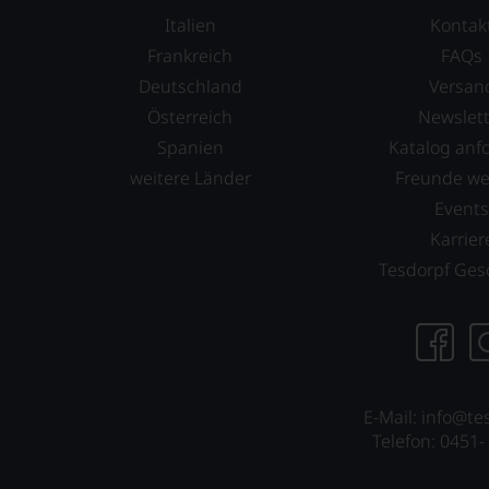
Italien
Kontak
Armand Heitz
Frankreich
FAQs
Artadi
Deutschland
Versan
Aspras
Österreich
Newslett
Spanien
Katalog anf
Aurore Casanova
weitere Länder
Freunde w
Ausone
Event
Azabache
Karrier
Tesdorpf Ges
Barón de Ley
Baron Philippe de Rothschild
Barone Pizzini
Barone Ricasoli
E-Mail: info@te
Barons de Rothschild
Telefon: 0451-
Bassermann-Jordan