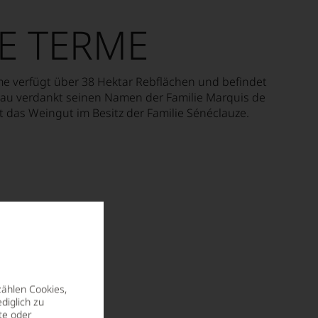
E TERME
e verfügt über 38 Hektar Rebflächen und befindet
au verdankt seinen Namen der Familie Marquis de
 das Weingut im Besitz der Familie Sénéclauze.
zählen Cookies,
diglich zu
te oder