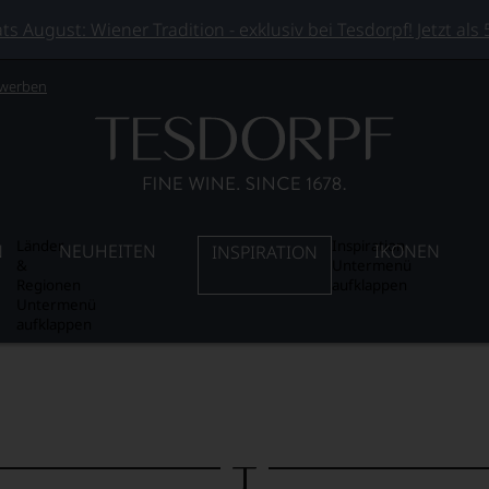
 August: Wiener Tradition - exklusiv bei Tesdorpf! Jetzt als
 werben
Länder
Inspiration
N
NEUHEITEN
IKONEN
INSPIRATION
&
Untermenü
Regionen
aufklappen
Untermenü
aufklappen