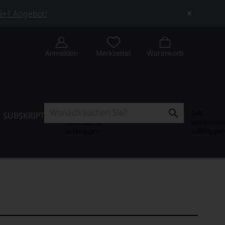
 5+1 Angebot!
Anmelden
Merkzettel
Warenkorb
Subskription
Sale
SUBSKRIPTION
WEIN-JOURNAL
SALE
Untermenü
Untermen
aufklappen
aufklappe