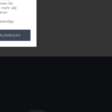
rien Sie
t mehr alle
seren
twendig«.
 AUSWÄHLEN
VERSAND