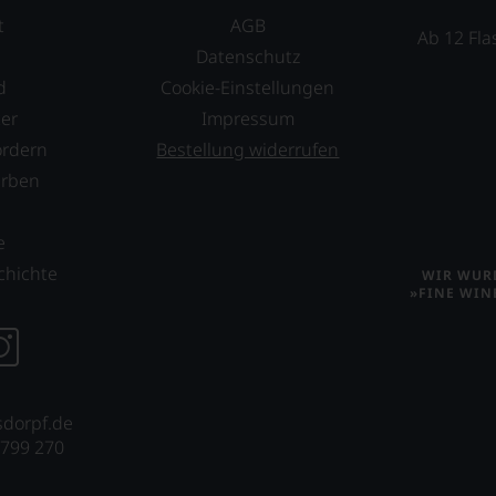
t
AGB
Ab 12 Fla
Datenschutz
d
Cookie-Einstellungen
er
Impressum
ordern
Bestellung widerrufen
erben
s
e
chichte
WIR WURD
»FINE WIN
sdorpf.de
 799 270