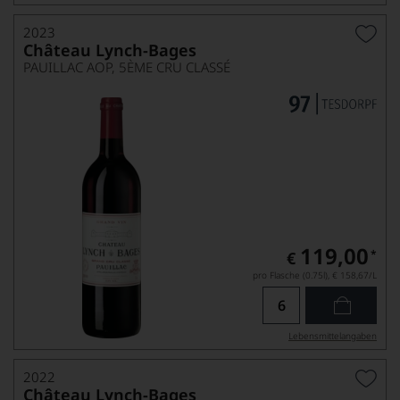
2023
Château Lynch-Bages
PAUILLAC AOP, 5ÈME CRU CLASSÉ
119,00
*
€
pro Flasche (0.75l),
€ 158,67
/L
Lebensmittel­angaben
2022
Château Lynch-Bages