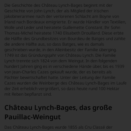
Die Geschichte des Château Lynch-Bages beginnt mit der
Geschichte von John Lynch, der als Mitglied der irischen
Jakobinerarmee nach der verlorenen Schlacht am Boyne von
Irland nach Bordeaux emigrierte. Er wurde Händler von Textilien,
Wolle und Leder und heiratete Guillemette Constant. Ihr Sohn
Thomas-Michel heiratete 1740 Elisabeth Drouillard. Diese erbte
die Hälfte des Grundbesitzes von Bourdieu de Batges und zahlte
die andere Hälfte aus, so dass Batges, wie es damals
geschrieben wurde, in den Alleinbesitz der Familie überging.
1749 ist das Gründungsjahr von Château Lynch. Die Familie
Lynch trennte sich 1824 von dem Weingut. In den folgenden
hundert Jahren ging es in verschiedene Hände über, bis es 1939
von Jean-Charles Cazes gekauft wurde, der es bereits als
Pächter bewirtschaftet hatte. Unter der Leitung der Familie
Cazes wurden die Weinberge des Château Lynch-Bages im Laufe
der Zeit erheblich vergrößert, so dass heute rund 100 Hektar
mit Reben bepflanzt sind.
Château Lynch-Bages, das große
Pauillac-Weingut
Das Château Lynch-Bages wurde 1855 als Cru Classé der