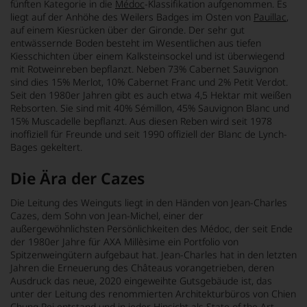
fünften Kategorie in die
Médoc
-Klassifikation aufgenommen. Es
liegt auf der Anhöhe des Weilers Badges im Osten von
Pauillac
,
auf einem Kiesrücken über der Gironde. Der sehr gut
entwässernde Boden besteht im Wesentlichen aus tiefen
Kiesschichten über einem Kalksteinsockel und ist überwiegend
mit Rotweinreben bepflanzt. Neben 73% Cabernet Sauvignon
sind dies 15% Merlot, 10% Cabernet Franc und 2% Petit Verdot.
Seit den 1980er Jahren gibt es auch etwa 4,5 Hektar mit weißen
Rebsorten. Sie sind mit 40% Sémillon, 45% Sauvignon Blanc und
15% Muscadelle bepflanzt. Aus diesen Reben wird seit 1978
inoffiziell für Freunde und seit 1990 offiziell der Blanc de Lynch-
Bages gekeltert.
Die Ära der Cazes
Die Leitung des Weinguts liegt in den Händen von Jean-Charles
Cazes, dem Sohn von Jean-Michel, einer der
außergewöhnlichsten Persönlichkeiten des Médoc, der seit Ende
der 1980er Jahre für AXA Millèsime ein Portfolio von
Spitzenweingütern aufgebaut hat. Jean-Charles hat in den letzten
Jahren die Erneuerung des Châteaus vorangetrieben, deren
Ausdruck das neue, 2020 eingeweihte Gutsgebäude ist, das
unter der Leitung des renommierten Architekturbüros von Chien
Chung Pei entstand und in jeder Hinsicht als State of the Art