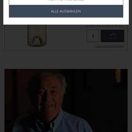
ALLE AUSWÄHLEN
Auslieferung Frühjahr 2027
58,00
*
€
pro Flasche (0.75l),
€ 77,33
/L
Lebensmittel­angaben