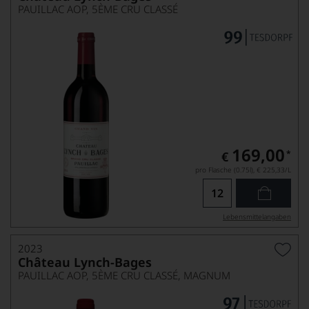
PAUILLAC AOP, 5ÈME CRU CLASSÉ
169,00
*
€
pro Flasche (0.75l),
€ 225,33
/L
Lebensmittel­angaben
2023
Château Lynch-Bages
PAUILLAC AOP, 5ÈME CRU CLASSÉ, MAGNUM