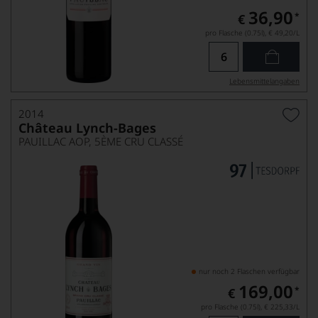
36,90
*
€
pro Flasche (0.75l),
€ 49,20
/L
Lebensmittel­angaben
2014
Château Lynch-Bages
PAUILLAC AOP, 5ÈME CRU CLASSÉ
nur noch 2 Flaschen verfügbar
169,00
*
€
pro Flasche (0.75l),
€ 225,33
/L