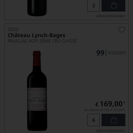
Lebensmittel­angaben
2022
Château Lynch-Bages
PAUILLAC AOP, 5ÈME CRU CLASSÉ
169,00
*
€
pro Flasche (0.75l),
€ 225,33
/L
Lebensmittel­angaben