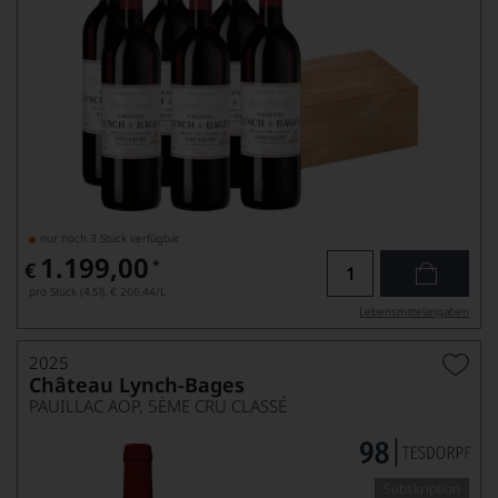
nur noch 3 Stück verfügbar
1.199,00
*
€
pro Stück (4.5l),
€ 266,44
/L
Lebensmittel­angaben
2025
Château Lynch-Bages
PAUILLAC AOP, 5ÈME CRU CLASSÉ
Subskription