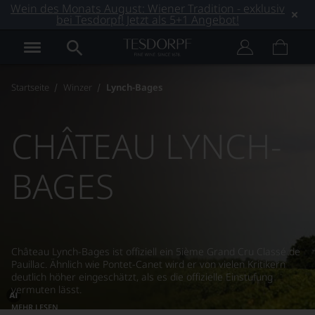
Wein des Monats August: Wiener Tradition - exklusiv
bei Tesdorpf! Jetzt als 5+1 Angebot!
Startseite
Winzer
Lynch-Bages
CHÂTEAU LYNCH-
BAGES
Château Lynch-Bages ist offiziell ein 5ième Grand Cru Classé de
Pauillac. Ähnlich wie Pontet-Canet wird er von vielen Kritikern
deutlich höher eingeschätzt, als es die offizielle Einstufung
vermuten lässt.
MEHR LESEN
Dieses