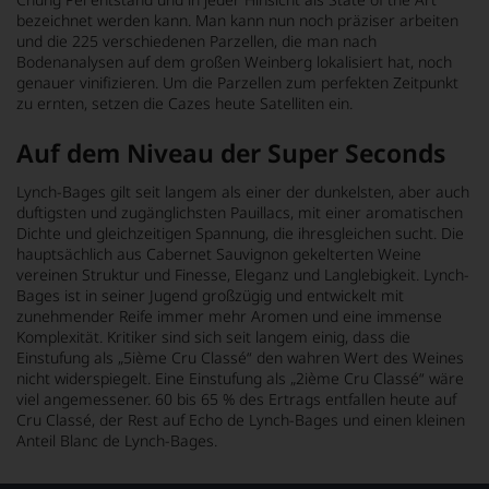
bezeichnet werden kann. Man kann nun noch präziser arbeiten
und die 225 verschiedenen Parzellen, die man nach
Bodenanalysen auf dem großen Weinberg lokalisiert hat, noch
genauer vinifizieren. Um die Parzellen zum perfekten Zeitpunkt
zu ernten, setzen die Cazes heute Satelliten ein.
Auf dem Niveau der Super Seconds
Lynch-Bages gilt seit langem als einer der dunkelsten, aber auch
duftigsten und zugänglichsten Pauillacs, mit einer aromatischen
Dichte und gleichzeitigen Spannung, die ihresgleichen sucht. Die
hauptsächlich aus Cabernet Sauvignon gekelterten Weine
vereinen Struktur und Finesse, Eleganz und Langlebigkeit. Lynch-
Bages ist in seiner Jugend großzügig und entwickelt mit
zunehmender Reife immer mehr Aromen und eine immense
Komplexität. Kritiker sind sich seit langem einig, dass die
Einstufung als „5ième Cru Classé“ den wahren Wert des Weines
nicht widerspiegelt. Eine Einstufung als „2ième Cru Classé“ wäre
viel angemessener. 60 bis 65 % des Ertrags entfallen heute auf
Cru Classé, der Rest auf Echo de Lynch-Bages und einen kleinen
Anteil Blanc de Lynch-Bages.