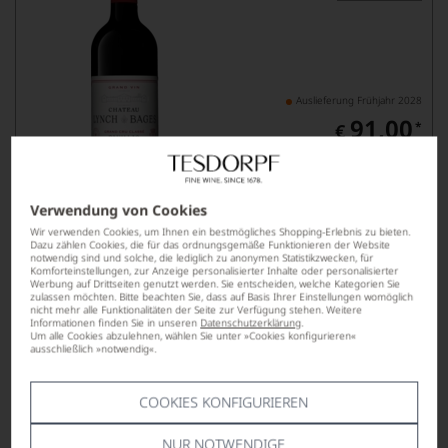
Auslieferung Frühjahr 2028
91,00
*
€
pro Flasche (0.75l),
€ 121,33
/L
Verwendung von Cookies
Lebensmittel­angaben
Wir verwenden Cookies, um Ihnen ein bestmögliches Shopping-Erlebnis zu bieten.
Dazu zählen Cookies, die für das ordnungsgemäße Funktionieren der Website
notwendig sind und solche, die lediglich zu anonymen Statistikzwecken, für
2024
Komforteinstellungen, zur Anzeige personalisierter Inhalte oder personalisierter
Blanc de Lynch-Bages
Werbung auf Drittseiten genutzt werden. Sie entscheiden, welche Kategorien Sie
zulassen möchten. Bitte beachten Sie, dass auf Basis Ihrer Einstellungen womöglich
BORDEAUX AOP
nicht mehr alle Funktionalitäten der Seite zur Verfügung stehen. Weitere
Informationen finden Sie in unseren
Datenschutzerklärung
.
Um alle Cookies abzulehnen, wählen Sie unter »Cookies konfigurieren«
Subskription
ausschließlich »notwendig«.
COOKIES KONFIGURIEREN
NUR NOTWENDIGE