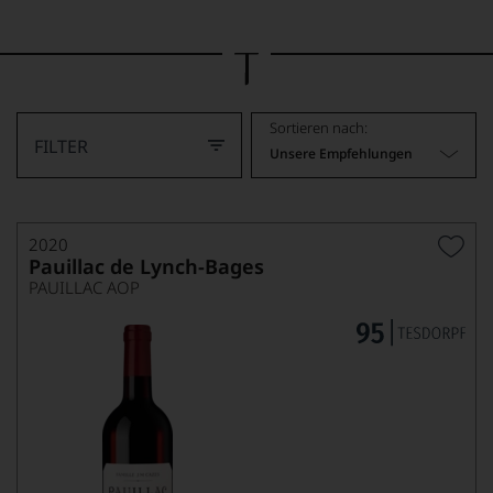
Bild
wurde
mithilfe
von
KI
verändert.
Sortieren nach:
FILTER
Unsere Empfehlungen
2020
Pauillac de Lynch-Bages
PAUILLAC AOP