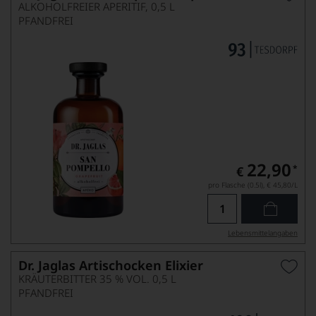
ALKOHOLFREIER APERITIF, 0,5 L
PFANDFREI
22,90
*
€
pro Flasche (0.5l),
€ 45,80
/L
Lebensmittel­angaben
Dr. Jaglas Artischocken Elixier
KRÄUTERBITTER 35 % VOL. 0,5 L
PFANDFREI