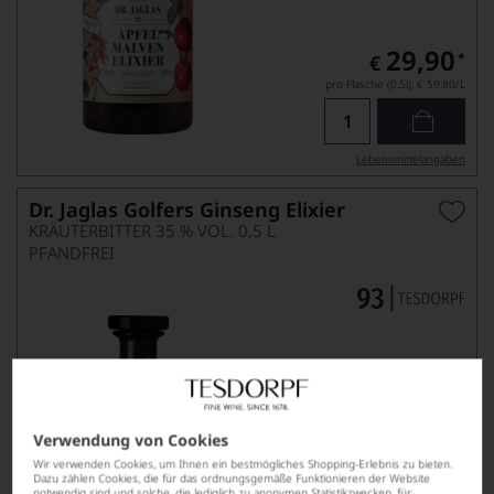
29,90
*
€
pro Flasche (0.5l),
€ 59,80
/L
Lebensmittel­angaben
Dr. Jaglas Golfers Ginseng Elixier
KRÄUTERBITTER 35 % VOL. 0,5 L
PFANDFREI
Verwendung von Cookies
Wir verwenden Cookies, um Ihnen ein bestmögliches Shopping-Erlebnis zu bieten.
42,90
Dazu zählen Cookies, die für das ordnungsgemäße Funktionieren der Website
*
€
notwendig sind und solche, die lediglich zu anonymen Statistikzwecken, für