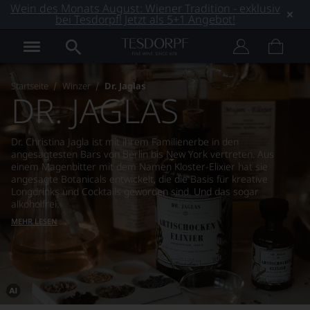
Wein des Monats August: Wiener Tradition - exklusiv
bei Tesdorpf! Jetzt als 5+1 Angebot!
Startseite
Winzer
Dr. Jaglas
DR. JAGLAS
Dr. Christina Jagla ist mit ihrem Familienerbe in den
angesagtesten Bars von Berlin bis New York vertreten. Aus
einem Magenbitter mit dem Namen Kloster-Elixier hat sie
angesagte Botanicals entwickelt, die die Basis für kreative
Longdrinks und Cocktails geworden sind. Und das sogar
alkoholfrei.
MEHR LESEN
Dieses