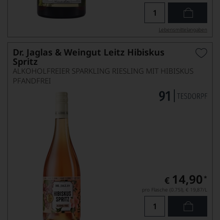
Lebensmittel­angaben
Dr. Jaglas & Weingut Leitz Hibiskus
Spritz
ALKOHOLFREIER SPARKLING RIESLING MIT HIBISKUS
PFANDFREI
14,90
*
€
pro Flasche (0.75l),
€ 19,87
/L