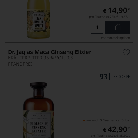
14,90
*
€
pro Flasche (0.75l),
€ 19,87
/L
Lebensmittel­angaben
Dr. Jaglas Maca Ginseng Elixier
KRÄUTERBITTER 35 % VOL. 0,5 L
PFANDFREI
nur noch 3 Flaschen verfügbar
42,90
*
€
pro Flasche (0.5l),
€ 85,80
/L