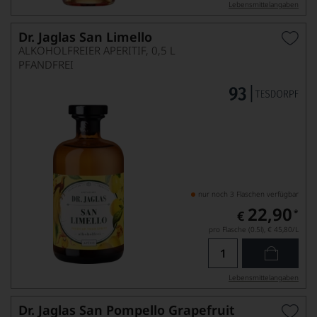
Lebensmittel­angaben
Dr. Jaglas San Limello
ALKOHOLFREIER APERITIF, 0,5 L
PFANDFREI
nur noch 3 Flaschen verfügbar
22,90
*
€
pro Flasche (0.5l),
€ 45,80
/L
Lebensmittel­angaben
Dr. Jaglas San Pompello Grapefruit