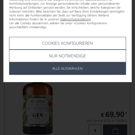
Komforteinstellungen, zur Anzeige personalisierter Inhalte oder personalisierter
pro Flasche (0.5l),
€ 85,80
/L
Werbung auf Drittseiten genutzt werden. Sie entscheiden, welche Kategorien Sie
zulassen möchten. Bitte beachten Sie, dass auf Basis Ihrer Einstellungen womöglich
nicht mehr alle Funktionalitäten der Seite zur Verfügung stehen. Weitere
Informationen finden Sie in unseren
Datenschutzerklärung
.
Um alle Cookies abzulehnen, wählen Sie unter »Cookies konfigurieren«
Lebensmittel­angaben
ausschließlich »notwendig«.
Dr. Jaglas Dry Gin-seng
COOKIES KONFIGURIEREN
NAVY GIN 50 % VOL. 0,5 L
PFANDFREI
NUR NOTWENDIGE
ALLE AUSWÄHLEN
69,90
*
€
pro Flasche (0.5l),
€ 139,80
/L