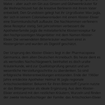
Malve – aber auch ein Gin aus Ginsen und Glühweinkräuter für
die Weihnachtszeit hat die kreative Berlinerin mit ihrem Vater
entwickelt. Den Grundstein gelegt hat ihr Urgroßvater Max Jagla,
der sich in seinem Colonialwarenladen mit einem Kloster-Elixier
eine Stammkundschaft aufbaute. Die Nachkommen verfeinern
diese Rezeptur stetig. Seit Jahrzehnten verbessert die
Apothekerfamilie Jagla die mittelalterliche Klosterrezeptur für
den hochprozentigen Magenbitter mit dem Namen Kloster-
Elixier. Die verwendeten Bitterkräuter wuchsen einst in
Klostergärten und wurden als Digestif geschätzt.
Der Ursprung des Kloster-Elixiers liegt in der Pharmacopoea
Germanica, dem alten Deutschen Arzneibuch. Bis heute dient es
als wertvolles Nachschlagewerk, beinhaltet es doch uralte
Kräuterkunde, wird zur Qualitätsprüfung genutzt und um
wesentliche Herstellungsschritte zu überdenken. So sind
erfolgreiche Weiterentwicklungen entstanden. Ende der 1960er
Jahre entdeckte Apotheker Helmut W. Jagla regionale
Artischockenblätter. Bekannt für ihren Bitterstoff Cynarin nutzte
er das Bittergemüse als ideale Ergänzung. Aus dem Kloster-
Elixier entstand mit den restlichen Kräutern, Wurzeln und Rinden
der zweite Verkaufsschlager der Familie: das Artischocken-Elixier.