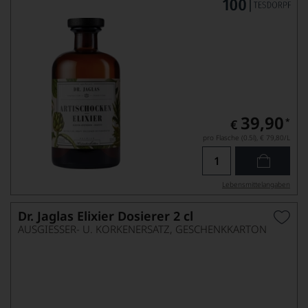
39,90
*
€
pro Flasche (0.5l),
€ 79,80
/L
Lebensmittel­angaben
Dr. Jaglas Elixier Dosierer 2 cl
AUSGIESSER- U. KORKENERSATZ, GESCHENKKARTON