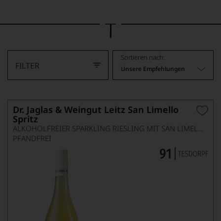
Bild
wurde
mithilfe
von
KI
verändert.
Sortieren nach:
FILTER
Unsere Empfehlungen
Dr. Jaglas & Weingut Leitz San Limello
Spritz
ALKOHOLFREIER SPARKLING RIESLING MIT SAN LIMELLO
PFANDFREI