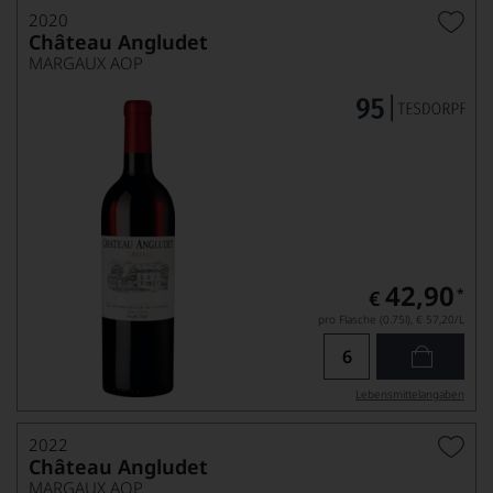
2020
Château Angludet
MARGAUX AOP
42,90
*
€
pro Flasche (0.75l),
€ 57,20
/L
Lebensmittel­angaben
2022
Château Angludet
MARGAUX AOP