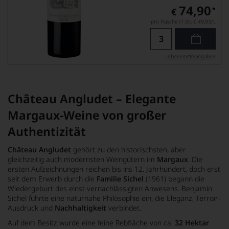
74,90
*
€
pro Flasche (1.5l),
€ 49,93
/L
Lebensmittel­angaben
Château Angludet – Elegante
Margaux-Weine von großer
Authentizität
Château Angludet
gehört zu den historischsten, aber
gleichzeitig auch modernsten Weingütern im
Margaux
. Die
ersten Aufzeichnungen reichen bis ins 12. Jahrhundert, doch erst
seit dem Erwerb durch die
Familie Sichel
(1961) begann die
Wiedergeburt des einst vernachlässigten Anwesens. Benjamin
Sichel führte eine naturnahe Philosophie ein, die Eleganz, Terroir-
Ausdruck und
Nachhaltigkeit
verbindet.
Auf dem Besitz wurde eine feine Rebfläche von ca.
32 Hektar