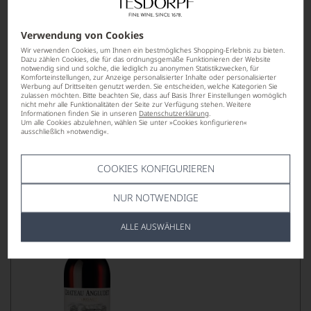
Verwendung von Cookies
nur noch 4 Flaschen verfügbar
Wir verwenden Cookies, um Ihnen ein bestmögliches Shopping-Erlebnis zu bieten.
61,00
*
€
Dazu zählen Cookies, die für das ordnungsgemäße Funktionieren der Website
notwendig sind und solche, die lediglich zu anonymen Statistikzwecken, für
pro Flasche (0.75l),
€ 81,33
/L
Komforteinstellungen, zur Anzeige personalisierter Inhalte oder personalisierter
Werbung auf Drittseiten genutzt werden. Sie entscheiden, welche Kategorien Sie
zulassen möchten. Bitte beachten Sie, dass auf Basis Ihrer Einstellungen womöglich
nicht mehr alle Funktionalitäten der Seite zur Verfügung stehen. Weitere
Informationen finden Sie in unseren
Datenschutzerklärung
.
Lebensmittel­angaben
Um alle Cookies abzulehnen, wählen Sie unter »Cookies konfigurieren«
ausschließlich »notwendig«.
2021
Château Angludet
COOKIES KONFIGURIEREN
MARGAUX AOP, MAGNUM
NUR NOTWENDIGE
ALLE AUSWÄHLEN