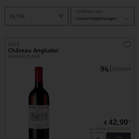
Sortieren nach:
FILTER
Unsere Empfehlungen
2019
Château Angludet
MARGAUX AOP
42,90
*
€
pro Flasche (0.75l),
€ 57,20
/L