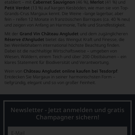
etabliert – mit
Cabernet Sauvignon
(46 %),
Merlot
(41 %) und
Petit Verdot
(13 %) auf kargen Kiesböden, wie man sie von Top-
Grands-Crus Margaux kennt. Die Weine –lange lagerbar, aber
fein – reifen 12 Monate in französischen Barriques (ca. 40 % neu)
und zeigen von Anfang an Harmonie, Tiefe und Standfestigkeit.
Mit der
Grand Vin Château Angludet
und dem zugänglicheren
Réserve d’Angludet
bietet das Weingut Kraft und Finesse, die
bei Weinliebhabern international höchste Beachtung finden.
Dabei ist die nachhaltige Wirtschaftsweise – umgeben von
Wiesen, Wäldern, einem Teich und über 200 Obstbäumen – ein
klares Statement für Biodiversität und Verantwortung.
Wein von
Château Angludet online kaufen bei Tesdorpf
:
Entdecken Sie Margaux in seiner harmonischsten Form –
tiefgründig, elegant und so von großer Feinheit.
Newsletter - Jetzt anmelden und gratis
Champagner sichern!