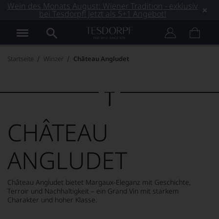
Wein des Monats August: Wiener Tradition - exklusiv
bei Tesdorpf! Jetzt als 5+1 Angebot!
Startseite
Winzer
Château Angludet
CHÂTEAU
ANGLUDET
Château Angludet bietet Margaux-Eleganz mit Geschichte,
Terroir und Nachhaltigkeit – ein Grand Vin mit starkem
Charakter und hoher Klasse.
MEHR LESEN