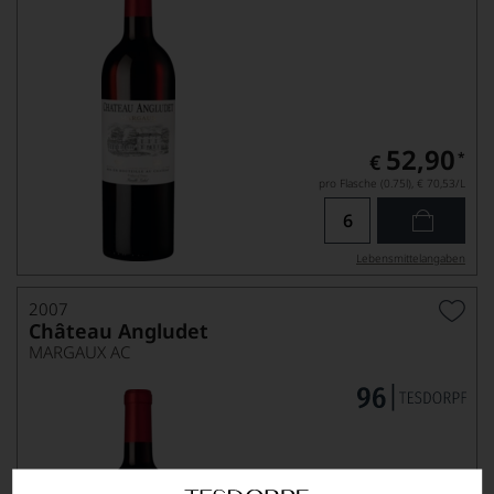
52,90
*
€
pro Flasche (0.75l),
€ 70,53
/L
Lebensmittel­angaben
2007
Château Angludet
MARGAUX AC