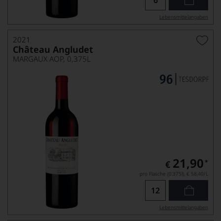
Lebensmittel­angaben
2021
Château Angludet
MARGAUX AOP, 0,375L
21,90
*
€
pro Flasche (0.375l),
€ 58,40
/L
Lebensmittel­angaben