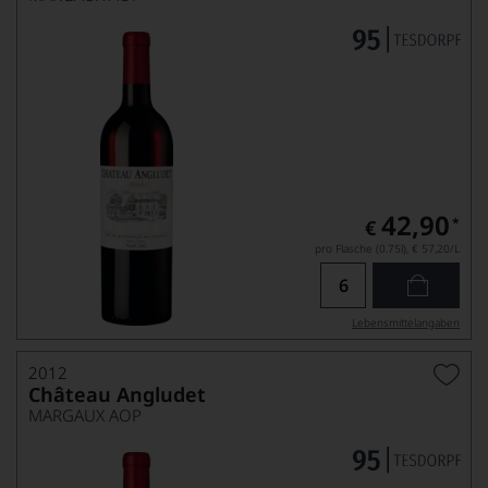
42,90
*
€
pro Flasche (0.75l),
€ 57,20
/L
Lebensmittel­angaben
2012
Château Angludet
MARGAUX AOP