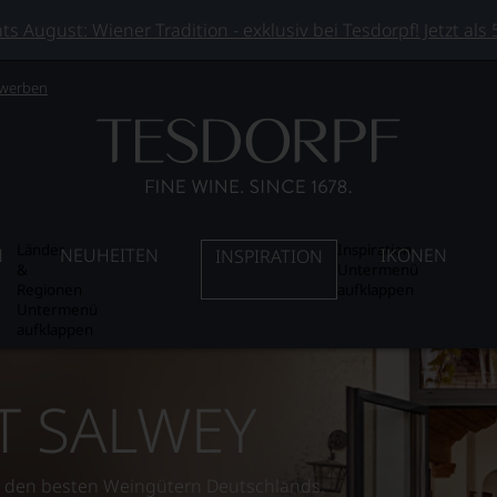
 August: Wiener Tradition - exklusiv bei Tesdorpf! Jetzt als
 werben
Länder
Inspiration
N
NEUHEITEN
IKONEN
INSPIRATION
&
Untermenü
Regionen
aufklappen
Untermenü
aufklappen
T SALWEY
u den besten Weingütern Deutschlands.