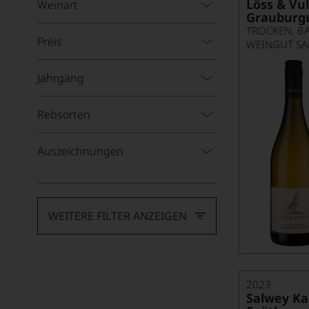
Alvaro Palacios
Löss & Vu
Weinart
Grauburg
Andreas Laible
TROCKEN, B
Preis
WEINGUT SA
Angélus
Jahrgang
Ànima Negra
Anthonij Rupert Wines
Rebsorten
Antinori
Auszeichnungen
Argentiera
Argiano
Arkanum Distillery
WEITERE FILTER ANZEIGEN
Armand Heitz
Artadi
Aspras
2023
Salwey Ka