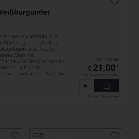
Weißburgunder
list vom Kaiserstuhl! Der
on Weißburgunderstöcken
pitzenlagen lässt Trauben
 einen Wein mit
Ab-Hof-Preis
Charme und Struktur sorgen.
21,00
*
 und der Duft nach
€
eren bereits in der Nase. Die
pro Flasche (0.75l),
€ 28,00
/L
Lebensmittel­angaben
2021