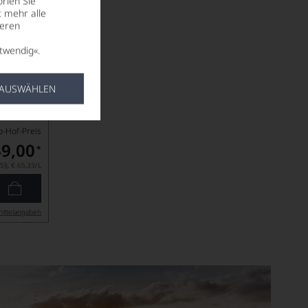
rien Sie
t mehr alle
seren
twendig«.
 AUSWÄHLEN
b-Hof-Preis
49,00
*
5l),
€ 65,33
/L
ittel­angaben