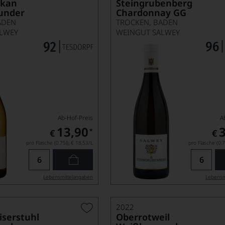
lkan
Steingrubenberg
under
Chardonnay GG
ADEN
TROCKEN, BADEN
LWEY
WEINGUT SALWEY
Ab-Hof-Preis
A
13,90
*
€
€
pro Flasche (0.75l),
€ 18,53
/L
pro Flasche (0.7
Lebensmittel­angaben
Lebensm
2022
iserstuhl
Oberrotweil