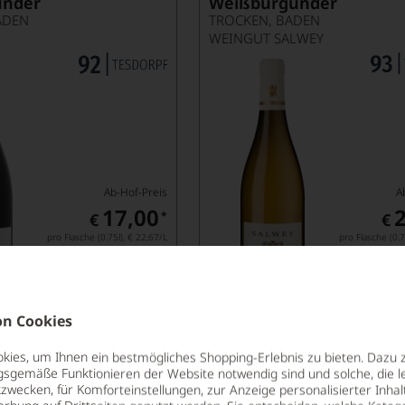
under
Weißburgunder
ADEN
TROCKEN, BADEN
WEINGUT SALWEY
Ab-Hof-Preis
A
17,00
*
€
€
pro Flasche (0.75l),
€ 22,67
/L
pro Flasche (0.7
Lebensmittel­angaben
Lebensm
n Cookies
2022
ies, um Ihnen ein bestmögliches Shopping-Erlebnis zu bieten. Dazu 
enberg
Eichberg Grauburgunde
gsgemäße Funktionieren der Website notwendig sind und solche, die le
ay GG
GG
zwecken, für Komforteinstellungen, zur Anzeige personalisierter Inhal