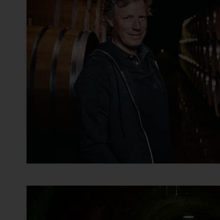
Bersano
Bertani
Béru
Beychevelle
Bickel-Stumpf
Billard Rochepot
Billecart-Salmon
Binigrau Vins y Vinyes
Biondi Santi Jacopo
Biserno
Bisol de Siderio & Figli
Black Forest Distillers