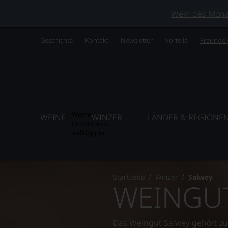
Wein des Monats
Geschichte
Kontakt
Newsletter
Vorteile
Freunde
Weine
WEINE
WINZER
LÄNDER & REGIONE
Untermenü
aufklappen
Startseite
Winzer
Salwey
WEINGU
Das Weingut Salwey gehört z