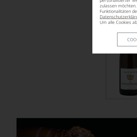
TROCKEN, B
personalisierter W
zulassen möchten. 
Beauregard
Funktionalitäten d
Datenschutzerklär
Beaurenard
Um alle Cookies ab
Beauséjour Duffau-Lagarrosse
COO
Bel-Air
Belair-Monange
Belgrave
Bellavista
Benjamin de Rothschild & Vega Sicil
Berliquet
Berlucchi
Bernard Defaix
Bernard Reverdy et Fils