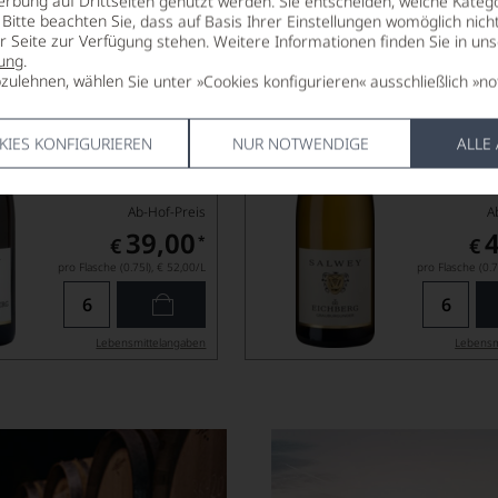
ADEN
TROCKEN, BADEN
erbung auf Drittseiten genutzt werden. Sie entscheiden, welche Katego
Bitte beachten Sie, dass auf Basis Ihrer Einstellungen womöglich nich
WEINGUT SALWEY
er Seite zur Verfügung stehen. Weitere Informationen finden Sie in un
ung
.
zulehnen, wählen Sie unter »Cookies konfigurieren« ausschließlich »no
KIES KONFIGURIEREN
NUR NOTWENDIGE
ALLE
Ab-Hof-Preis
A
39,00
*
€
€
pro Flasche (0.75l),
€ 52,00
/L
pro Flasche (0.7
Lebensmittel­angaben
Lebensm