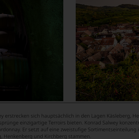
y erstrecken sich hauptsächlich in den Lagen Käsleberg, H
ünge einzigartige Terroirs bieten. Konrad Salwey konzentr
onnay. Er setzt auf eine zweistufige Sortimentseinteilung
rg, Henkenberg und Kirchberg stammen.