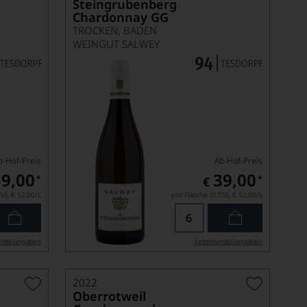
Steingrubenberg
Chardonnay GG
TROCKEN, BADEN
WEINGUT SALWEY
b-Hof-Preis
Ab-Hof-Preis
39,00
39,00
*
*
€
5l),
€ 52,00
/L
pro Flasche (0.75l),
€ 52,00
/L
ittel­angaben
Lebensmittel­angaben
2022
Oberrotweil