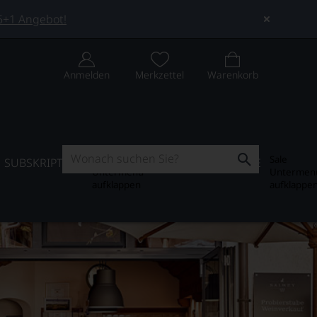
 5+1 Angebot!
Anmelden
Merkzettel
Warenkorb
Subskription
Sale
SUBSKRIPTION
WEIN-JOURNAL
SALE
Untermenü
Untermen
aufklappen
aufklappe