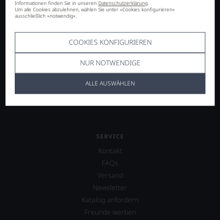
Informationen finden Sie in unseren
Datenschutzerklärung
.
Um alle Cookies abzulehnen, wählen Sie unter »Cookies konfigurieren«
SORTIMENT
ausschließlich »notwendig«.
Italien
Frankreich
COOKIES KONFIGURIEREN
Deutschland
NUR NOTWENDIGE
Österreich
Spanien
ALLE AUSWÄHLEN
weitere Länder
SERVICE
Kontakt
FAQs
Versand
Newsletter
Katalog anfordern
Freunde werben