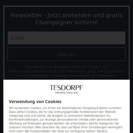
Newsletter - Jetzt anmelden und gratis
Champagner sichern!
ANMELDEN
Abmeldung vom Newsletter jederzeit möglich. Ihr
Willkommensgutschein ist ab 200 € Warenwert gültig und Sie erhalten
ihn nach bestätigter, erstmaliger Anmeldung zum Newsletter.
Informationen zu unserer Datenverarbeitung finden Sie
hier
.
Verwendung von Cookies
Wir verwenden Cookies, um Ihnen ein bestmögliches Shopping-Erlebnis zu bieten.
Dazu zählen Cookies, die für das ordnungsgemäße Funktionieren der Website
notwendig sind und solche, die lediglich zu anonymen Statistikzwecken, für
Komforteinstellungen, zur Anzeige personalisierter Inhalte oder personalisierter
Werbung auf Drittseiten genutzt werden. Sie entscheiden, welche Kategorien Sie
zulassen möchten. Bitte beachten Sie, dass auf Basis Ihrer Einstellungen womöglich
nicht mehr alle Funktionalitäten der Seite zur Verfügung stehen. Weitere