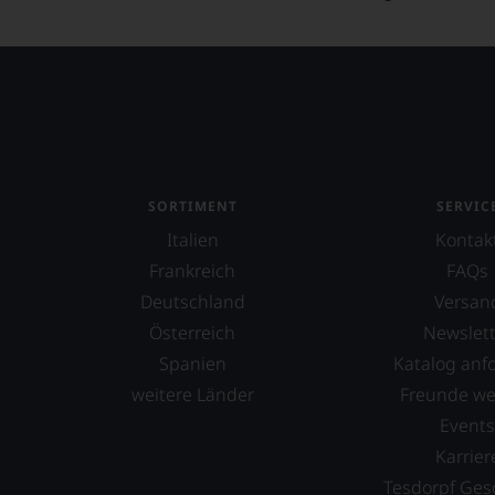
Black Stallion Estate Winery
Blandy's
Bodega Jean Leon
Bodega Lagar de Costa
Bodega Lanzaga
SORTIMENT
SERVIC
Bodega Tresmano
Italien
Kontak
Frankreich
FAQs
Bodégas Granbazán
Deutschland
Versan
Bodegas Marta Maté
Österreich
Newslett
Bodegas Voelos
Spanien
Katalog anf
weitere Länder
Freunde w
Bodegas Ximénez-Spínola
Event
Boekenhoutskloof
Karrier
Bolla
Tesdorpf Ges