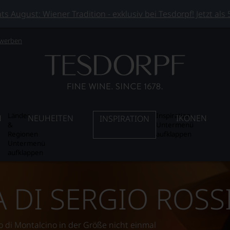
 August: Wiener Tradition - exklusiv bei Tesdorpf! Jetzt als
 werben
Länder
Inspiration
N
NEUHEITEN
IKONEN
INSPIRATION
&
Untermenü
Regionen
aufklappen
Untermenü
aufklappen
A DI SERGIO ROSS
 di Montalcino in der Größe nicht einmal