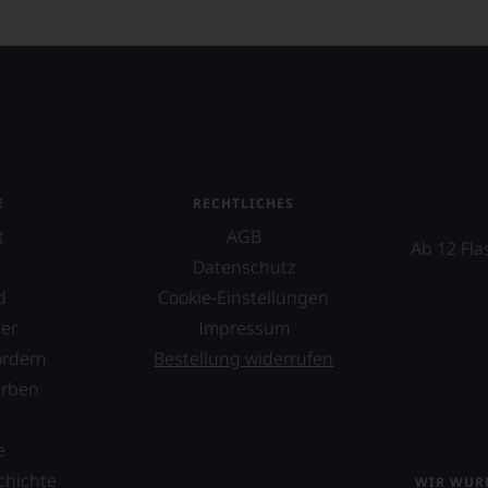
E
RECHTLICHES
t
AGB
Ab 12 Fla
Datenschutz
d
Cookie-Einstellungen
er
Impressum
ordern
Bestellung widerrufen
erben
s
e
chichte
WIR WURD