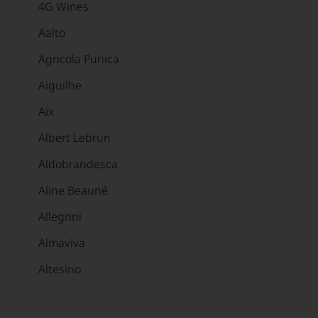
4G Wines
Aalto
Agricola Punica
Aiguilhe
Aix
Albert Lebrun
Aldobrandesca
Aline Beauné
Allegrini
Almaviva
Altesino
Alvaredo-Hobbs