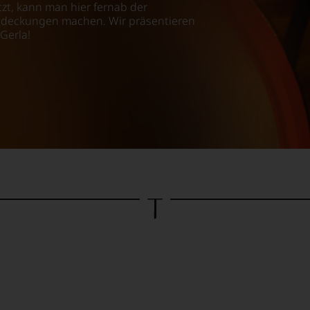
tzt, kann man hier fernab der
tdeckungen machen. Wir präsentieren
Gerla!