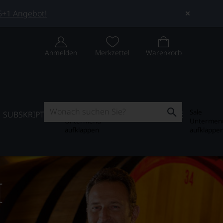
 5+1 Angebot!
Anmelden
Merkzettel
Warenkorb
Subskription
Sale
SUBSKRIPTION
WEIN-JOURNAL
SALE
Untermenü
Untermen
aufklappen
aufklappe
I