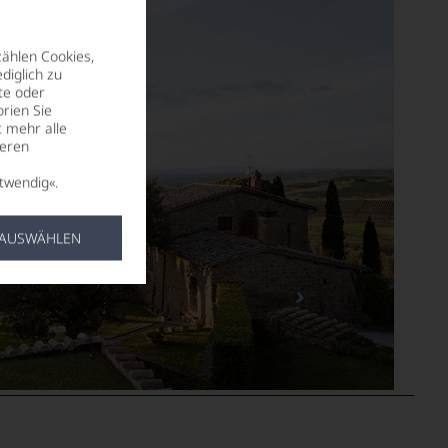
zählen Cookies,
diglich zu
te oder
rien Sie
t mehr alle
seren
twendig«.
 AUSWÄHLEN