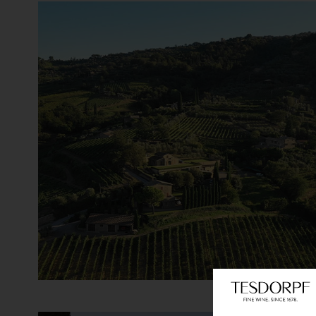
Alvaro Palacios
Andreas Laible
Angélus
Ànima Negra
Anthonij Rupert Wines
Antinori
Argentiera
Argiano
Arkanum Distillery
Armand Heitz
Artadi
Aspras