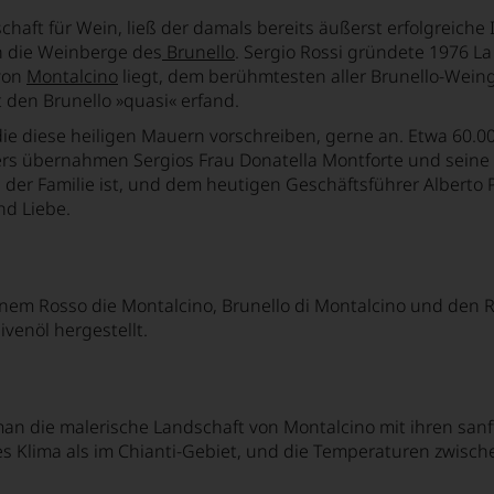
chaft für Wein, ließ der damals bereits äußerst erfolgreich
in die Weinberge des
Brunello
. Sergio Rossi gründete 1976 La
von
Montalcino
liegt, dem berühmtesten aller Brunello-Wein
t den Brunello »quasi« erfand.
die diese heiligen Mauern vorschreiben, gerne an. Etwa 60.000
ers übernahmen Sergios Frau Donatella Montforte und sein
d der Familie ist, und dem heutigen Geschäftsführer Alberto 
nd Liebe.
nem Rosso die Montalcino, Brunello di Montalcino und den Ri
venöl hergestellt.
t man die malerische Landschaft von Montalcino mit ihren s
s Klima als im Chianti-Gebiet, und die Temperaturen zwische