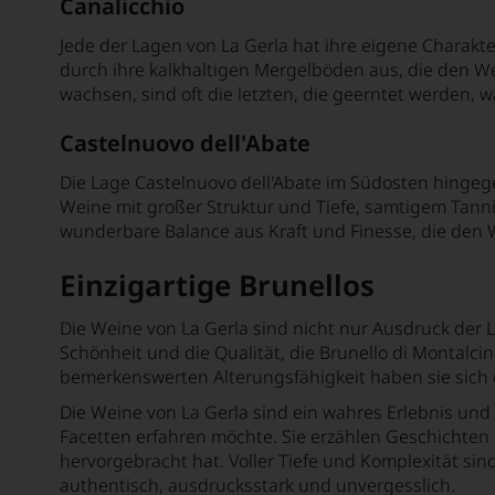
Canalicchio
Bersano
Jede der Lagen von La Gerla hat ihre eigene Charakt
durch ihre kalkhaltigen Mergelböden aus, die den Wei
Bertani
wachsen, sind oft die letzten, die geerntet werden, 
Béru
Castelnuovo dell'Abate
Beychevelle
Die Lage Castelnuovo dell'Abate im Südosten hingeg
Bickel-Stumpf
Weine mit großer Struktur und Tiefe, samtigem Tan
wunderbare Balance aus Kraft und Finesse, die den We
Billard Rochepot
Einzigartige Brunellos
Billecart-Salmon
Binigrau Vins y Vinyes
Die Weine von La Gerla sind nicht nur Ausdruck der Le
Schönheit und die Qualität, die Brunello di Montalcino
Biondi Santi Jacopo
bemerkenswerten Alterungsfähigkeit haben sie sich ei
Biserno
Die Weine von La Gerla sind ein wahres Erlebnis und 
Facetten erfahren möchte. Sie erzählen Geschichten
Bisol de Siderio & Figli
hervorgebracht hat. Voller Tiefe und Komplexität sin
Black Forest Distillers
authentisch, ausdrucksstark und unvergesslich.