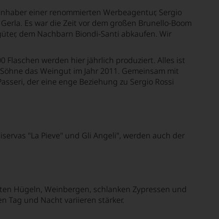
e Inhaber einer renommierten Werbeagentur, Sergio
 Gerla. Es war die Zeit vor dem großen Brunello-Boom
güter, dem Nachbarn Biondi-Santi abkaufen. Wir
 Flaschen werden hier jährlich produziert. Alles ist
e Söhne das Weingut im Jahr 2011. Gemeinsam mit
Passeri, der eine enge Beziehung zu Sergio Rossi
servas "La Pieve" und Gli Angeli", werden auch der
anften Hügeln, Weinbergen, schlanken Zypressen und
n Tag und Nacht variieren stärker.