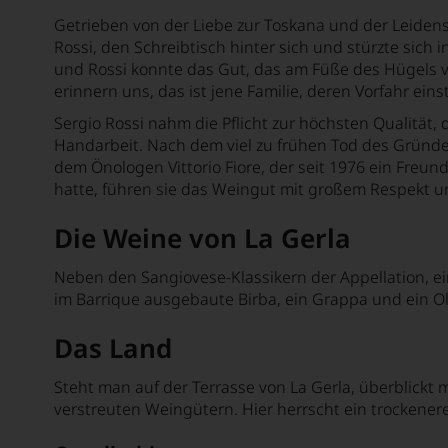
Getrieben von der Liebe zur Toskana und der Leidens
Beauregard
Rossi, den Schreibtisch hinter sich und stürzte sich 
und Rossi konnte das Gut, das am Füße des Hügels 
Beaurenard
erinnern uns, das ist jene Familie, deren Vorfahr eins
Beauséjour Duffau-Lagarrosse
Sergio Rossi nahm die Pflicht zur höchsten Qualität, 
Handarbeit. Nach dem viel zu frühen Tod des Gründ
Bel-Air
dem Önologen Vittorio Fiore, der seit 1976 ein Freun
Belair-Monange
hatte, führen sie das Weingut mit großem Respekt u
Belgrave
Die Weine von La Gerla
Bellavista
Neben den Sangiovese-Klassikern der Appellation, ei
Benjamin de Rothschild & Vega Sicil
im Barrique ausgebaute Birba, ein Grappa und ein Oli
Berliquet
Das Land
Berlucchi
Steht man auf der Terrasse von La Gerla, überblick
Bernard Defaix
verstreuten Weingütern. Hier herrscht ein trockenere
Bernard Reverdy et Fils