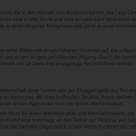
eristik, die in den Weinen zum Ausdruck kommt. Die Lage Can
nen eine straffe Säure und eine ausgeprägte Mineralität ver
was zu einer längeren Reifephase und somit zu einer intensiv
en weist Böden mit einem höheren Tonanteil auf, die vulkan
nin und einem langen, anhaltenden Abgang. Durch die Kombi
inen von La Gerla ihre einzigartige Persönlichkeit verleiht.
idenschaft einer Familie und der Einzigartigkeit des Terroirs
 zu bieten hat. Mit ihrer kraftvollen Struktur, ihrem reichen
nen festen Platz in der Welt der feinen Weine erobert.
ein Muss für jeden Weinliebhaber und Weinliebhaberin, die di
 und sind eine Hommage an das Terroir der Toskana, wie auc
d sie das perfekte Gegenstück zu den vielen Facetten des Le