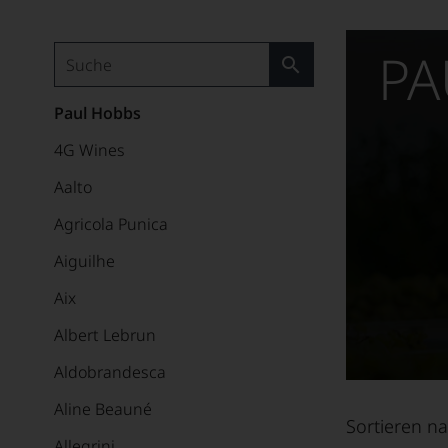
PA
Paul Hobbs
4G Wines
Aalto
Agricola Punica
Aiguilhe
Aix
Albert Lebrun
Aldobrandesca
Aline Beauné
Sortieren na
Allegrini