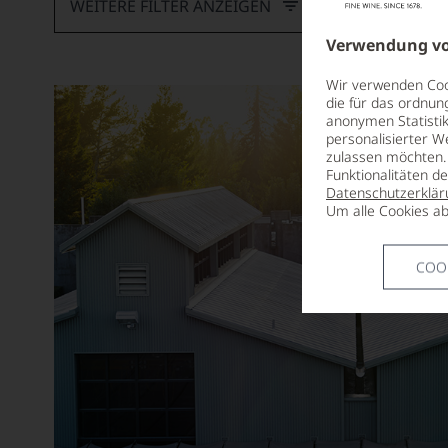
WEITERE FILTER ANZEIGEN
Armand Heitz
Verwendung vo
Artadi
Wir verwenden Cook
die für das ordnun
Aspras
anonymen Statistik
personalisierter W
Aurore Casanova
zulassen möchten. 
Funktionalitäten d
Ausone
Datenschutzerklär
Um alle Cookies ab
Azabache
Barón de Ley
COO
Baron Philippe de Rothschild
Barone Pizzini
Barone Ricasoli
Barons de Rothschild
Bassermann-Jordan