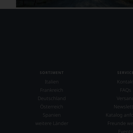
Berliquet
Berlucchi
Bernard Defaix
Bernard Reverdy et Fils
Bersano
Bertani
Béru
SORTIMENT
SERVIC
Italien
Kontak
Beychevelle
Frankreich
FAQs
Bickel-Stumpf
Deutschland
Versan
Billard Rochepot
Österreich
Newslett
Spanien
Katalog anf
Billecart-Salmon
weitere Länder
Freunde w
Binigrau Vins y Vinyes
Event