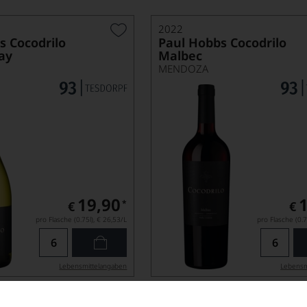
2022
s Cocodrilo
Paul Hobbs Cocodrilo
ay
Malbec
MENDOZA
19,90
*
€
€
pro Flasche (0.75l),
€ 26,53
/L
pro Flasche (0.7
Lebensmittel­angaben
Lebensm