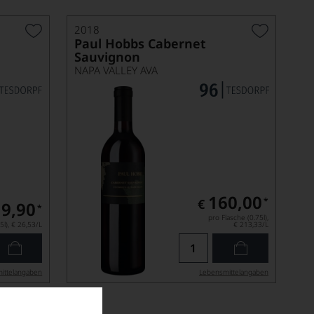
2018
Paul Hobbs Cabernet
Sauvignon
NAPA VALLEY AVA
160,00
*
€
19,90
*
pro Flasche (0.75l),
5l),
€ 26,53
/L
€ 213,33
/L
ittel­angaben
Lebensmittel­angaben