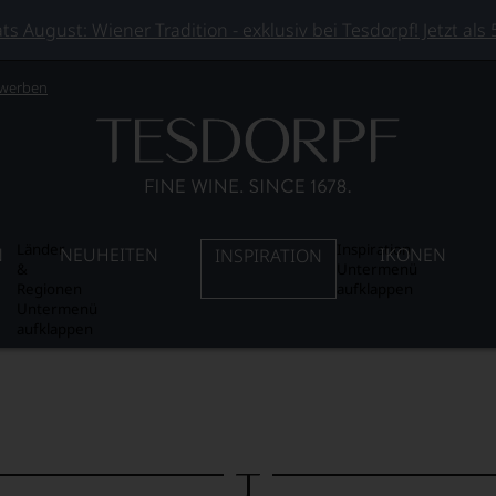
 August: Wiener Tradition - exklusiv bei Tesdorpf! Jetzt als
 werben
Länder
Inspiration
N
NEUHEITEN
IKONEN
INSPIRATION
&
Untermenü
Regionen
aufklappen
Untermenü
aufklappen