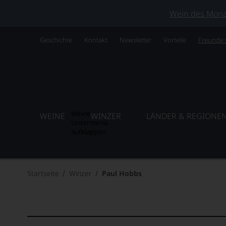
Wein des Monats
Geschichte
Kontakt
Newsletter
Vorteile
Freunde
Weine
WEINE
WINZER
LÄNDER & REGIONE
Untermenü
aufklappen
Startseite
Winzer
Paul Hobbs