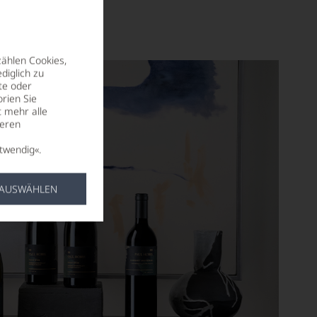
zählen Cookies,
diglich zu
te oder
rien Sie
t mehr alle
seren
twendig«.
 AUSWÄHLEN