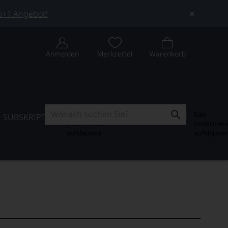
 5+1 Angebot!
Anmelden
Merkzettel
Warenkorb
Subskription
Sale
SUBSKRIPTION
WEIN-JOURNAL
SALE
Untermenü
Untermen
aufklappen
aufklappe