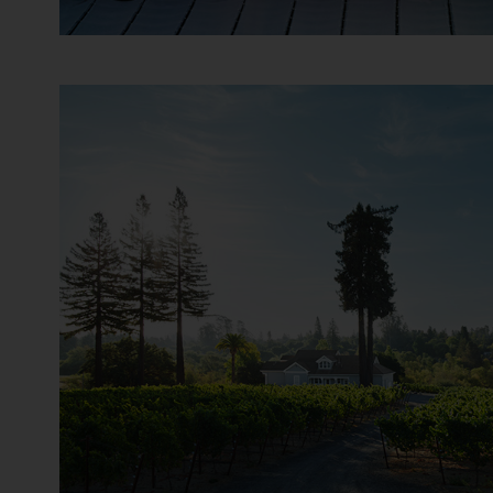
Batailley
Battenfeld Spanier
Beau-Séjour Bécot
Beaulieu Vineyard
Beauregard
Beaurenard
Beauséjour Duffau-Lagarrosse
Bel-Air
Belair-Monange
Belgrave
Bellavista
Benjamin de Rothschild & Vega Sicil