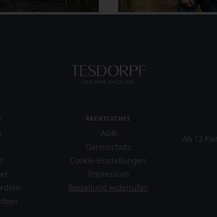
E
RECHTLICHES
t
AGB
Ab 12 Fla
Datenschutz
d
Cookie-Einstellungen
er
Impressum
ordern
Bestellung widerrufen
erben
s