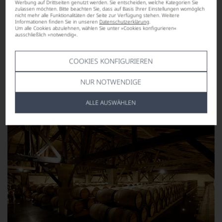
Werbung auf Drittseiten genutzt werden. Sie entscheiden, welche Kategorien Sie
zulassen möchten. Bitte beachten Sie, dass auf Basis Ihrer Einstellungen womöglich
nicht mehr alle Funktionalitäten der Seite zur Verfügung stehen. Weitere
Informationen finden Sie in unseren
Datenschutzerklärung
.
32,90
Um alle Cookies abzulehnen, wählen Sie unter »Cookies konfigurieren«
*
€
ausschließlich »notwendig«.
pro Flasche (0.75l),
€ 43,87
/L
COOKIES KONFIGURIEREN
Lebensmittel­angaben
NUR NOTWENDIGE
ALLE AUSWÄHLEN