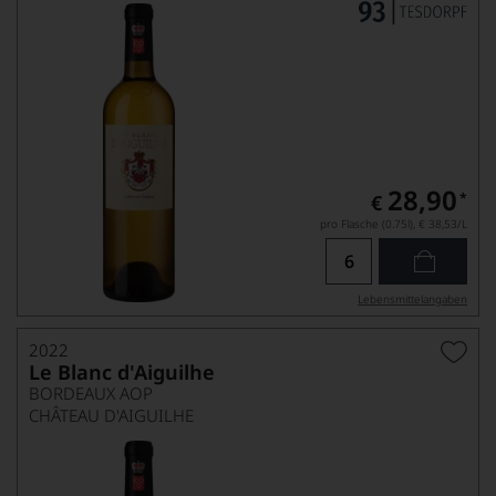
28,90
*
€
pro Flasche (0.75l),
€ 38,53
/L
Lebensmittel­angaben
2022
Le Blanc d'Aiguilhe
BORDEAUX AOP
CHÂTEAU D'AIGUILHE