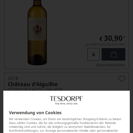
30,90
*
€
pro Flasche (0.75l),
€ 41,20
/L
Lebensmittel­angaben
2018
Château d'Aiguilhe
CÔTES DE CASTILLON AOP
Verwendung von Cookies
Wir verwenden Cookies, um Ihnen ein bestmögliches Shopping-Erlebnis zu bieten.
Dazu zählen Cookies, die für das ordnungsgemäße Funktionieren der Website
notwendig sind und solche, die lediglich zu anonymen Statistikzwecken, für
Komforteinstellungen, zur Anzeige personalisierter Inhalte oder personalisierter