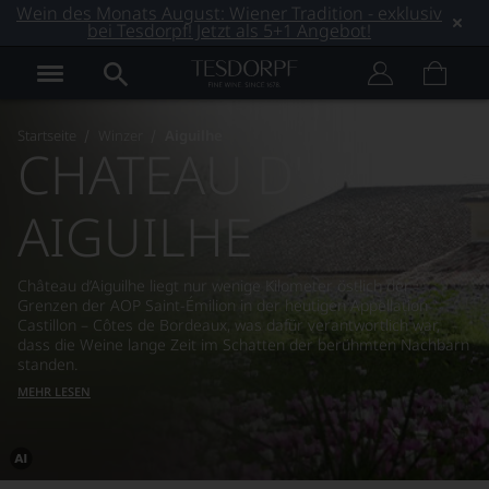
Wein des Monats August: Wiener Tradition - exklusiv
bei Tesdorpf! Jetzt als 5+1 Angebot!
Startseite
Winzer
Aiguilhe
CHATEAU D'
AIGUILHE
Château d’Aiguilhe liegt nur wenige Kilometer östlich der
Grenzen der AOP Saint-Émilion in der heutigen Appellation
Castillon – Côtes de Bordeaux, was dafür verantwortlich war,
dass die Weine lange Zeit im Schatten der berühmten Nachbarn
standen.
MEHR LESEN
Dieses