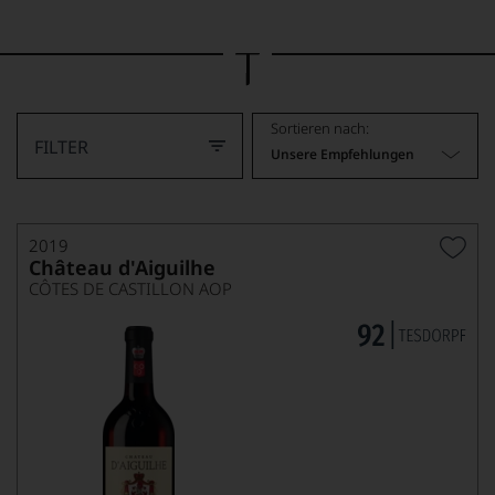
Bild
wurde
mithilfe
von
KI
verändert.
Sortieren nach:
FILTER
Unsere Empfehlungen
2019
Château d'Aiguilhe
CÔTES DE CASTILLON AOP