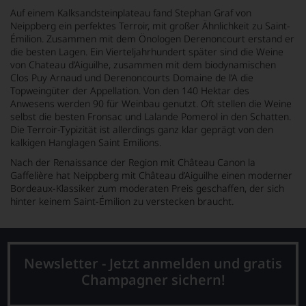
Auf einem Kalksandsteinplateau fand Stephan Graf von
Neippberg ein perfektes Terroir, mit großer Ähnlichkeit zu Saint-
Émilion. Zusammen mit dem Önologen Derenoncourt erstand er
die besten Lagen. Ein Vierteljahrhundert später sind die Weine
von Chateau d’Aiguilhe, zusammen mit dem biodynamischen
Clos Puy Arnaud und Derenoncourts Domaine de l’A die
Topweingüter der Appellation. Von den 140 Hektar des
Anwesens werden 90 für Weinbau genutzt. Oft stellen die Weine
selbst die besten Fronsac und Lalande Pomerol in den Schatten.
Die Terroir-Typizität ist allerdings ganz klar geprägt von den
kalkigen Hanglagen Saint Emilions.
Nach der Renaissance der Region mit
Château Canon la
Gaffelière hat Neippberg mit Château d’Aiguilhe einen moderner
Bordeaux-Klassiker zum moderaten Preis geschaffen, der sich
hinter keinem Saint-Émilion zu verstecken braucht.
Newsletter - Jetzt anmelden und gratis
Champagner sichern!