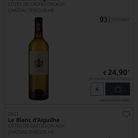
CÔTES DE CASTILLON AOP
CHÂTEAU D'AIGUILHE
24,90
*
€
pro Flasche (0.75l),
€ 33,20
/L
Lebensmittel­angaben
2021
Le Blanc d'Aiguilhe
CÔTES DE CASTILLON AOP
CHÂTEAU D'AIGUILHE