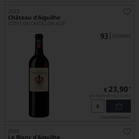
2023
Château d'Aiguilhe
CÔTES DE CASTILLON AOP
23,90
*
€
pro Flasche (0.75l),
€ 31,87
/L
Lebensmittel­angaben
2020
Le Blanc d'Aiguilhe