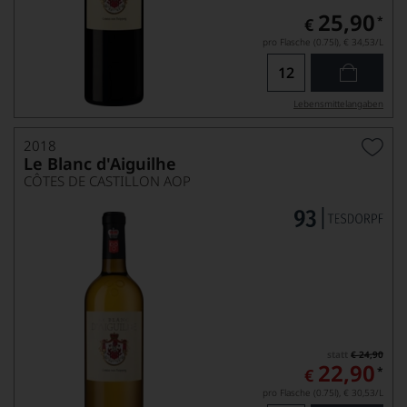
25,90
*
€
pro Flasche (0.75l),
€ 34,53
/L
Lebensmittel­angaben
2018
Le Blanc d'Aiguilhe
CÔTES DE CASTILLON AOP
statt
€ 24,90
22,90
*
€
pro Flasche (0.75l),
€ 30,53
/L