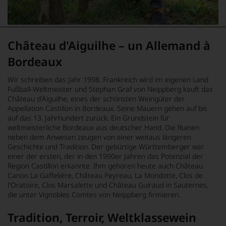
Château d'Aiguilhe – un Allemand à
Bordeaux
Wir schreiben das Jahr 1998. Frankreich wird im eigenen Land
Fußball-Weltmeister und Stephan Graf von Neippberg kauft das
Château d'Aiguilhe
,
eines der schönsten Weingüter der
Appellation Castillon in Bordeaux.
Seine Mauern gehen auf bis
auf das 13. Jahrhundert zurück.
Ein Grundstein für
weltmeisterliche Bordeaux aus deutscher Hand. Die Ruinen
neben dem Anwesen zeugen von einer weitaus längeren
Geschichte und Tradition. Der gebürtige Württemberger war
einer der ersten, der in den 1990er Jahren das Potenzial der
Region Castillon erkannte. Ihm gehören heute auch
Château
Canon La Gaffelière, Château Peyreau
,
La Mondotte, Clos de
l'Oratoire, Clos Marsalette und Château Guiraud in Sauternes,
die unter Vignobles Comtes von Neippberg firmieren.
Tradition, Terroir, Weltklassewein