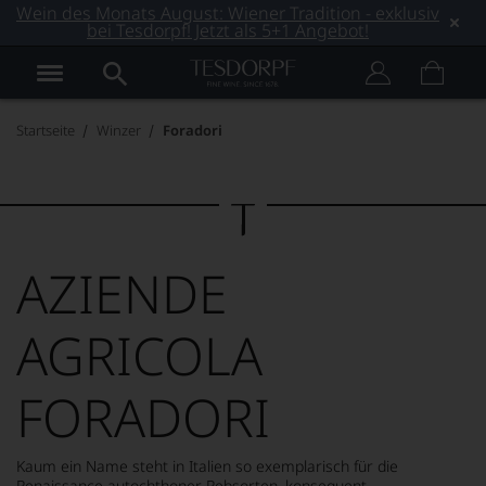
Wein des Monats August: Wiener Tradition - exklusiv
bei Tesdorpf! Jetzt als 5+1 Angebot!
Startseite
Winzer
Foradori
AZIENDE
AGRICOLA
FORADORI
Kaum ein Name steht in Italien so exemplarisch für die
Renaissance autochthoner Rebsorten, konsequent