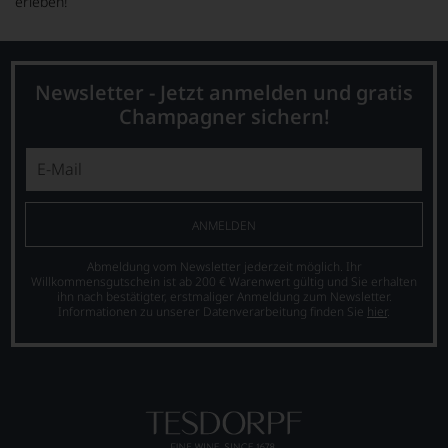
erleben!
Newsletter - Jetzt anmelden und gratis
Champagner sichern!
ANMELDEN
Abmeldung vom Newsletter jederzeit möglich. Ihr
Willkommensgutschein ist ab 200 € Warenwert gültig und Sie erhalten
ihn nach bestätigter, erstmaliger Anmeldung zum Newsletter.
Informationen zu unserer Datenverarbeitung finden Sie
hier
.