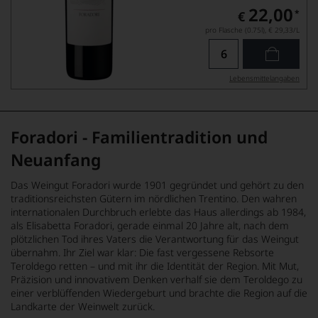
22,00
*
€
pro Flasche (0.75l),
€ 29,33
/L
Lebensmittel­angaben
Foradori - Familientradition und
Neuanfang
Das Weingut Foradori wurde 1901 gegründet und gehört zu den
traditionsreichsten Gütern im nördlichen Trentino. Den wahren
internationalen Durchbruch erlebte das Haus allerdings ab 1984,
als Elisabetta Foradori, gerade einmal 20 Jahre alt, nach dem
plötzlichen Tod ihres Vaters die Verantwortung für das Weingut
übernahm. Ihr Ziel war klar: Die fast vergessene Rebsorte
Teroldego
retten – und mit ihr die Identität der Region. Mit Mut,
Präzision und innovativem Denken verhalf sie dem Teroldego zu
einer verblüffenden Wiedergeburt und brachte die Region auf die
Landkarte der Weinwelt zurück.