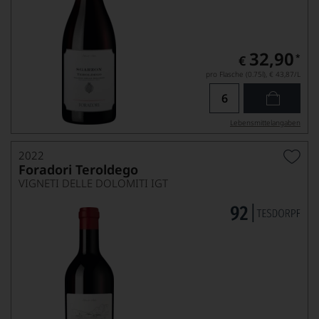
32,90
*
€
pro Flasche (0.75l),
€ 43,87
/L
Lebensmittel­angaben
2022
Foradori Teroldego
VIGNETI DELLE DOLOMITI IGT