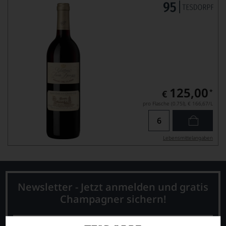
125,00
*
€
pro Flasche (0.75l),
€ 166,67
/L
Lebensmittel­angaben
Newsletter - Jetzt anmelden und gratis
Champagner sichern!