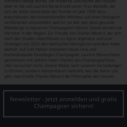
schriftlich belegt wurde. Die moderne Geschichte des Hauses
KI
verändert.
aber ist die von Laurent Bénard und seiner Frau Michelle, die
sich als dritte Generation der Familie im Jahr 1995 dazu
entschlossen, den konventionellen Weinbau auf einen biologisch
zertifizierten umzustellen, weil für sie klar war, dass gesunde
Weinberge zu besseren Champagnern führen. Damit wurden sie
Vorreiter in der Region. Zur Freude von Charles Bénard, der sich
nach den Studien Abschlüssen zu Agrar-Ingenieur und zum
Önologen seit 2020 den heimischen Weingärten und dem Keller
widmet. Auf 2,45 Hektar entstehen heute rare und
hochindividuelle Einzellagen-Champagner. Laurent Bénard leitet
gemeinsam mit seinem Vater Charles das Champagnerhaus.
»Wir versuchen nicht, unsere Weine nach unseren Vorstellungen
zu formen, sondern interpretieren vielmehr, was die Natur uns
gibt.« beschreibt Charles Bénard die Philosophie des Hauses.
Newsletter - Jetzt anmelden und gratis
Champagner sichern!