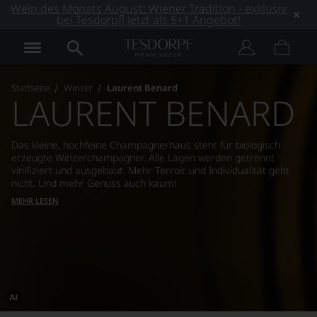
Wein des Monats August: Wiener Tradition - exklusiv
bei Tesdorpf! Jetzt als 5+1 Angebot!
Startseite
Winzer
Laurent Benard
LAURENT BENARD
Das kleine, hochfeine Champagnerhaus steht für biologisch
erzeugte Winzerchampagner. Alle Lagen werden getrennt
vinifiziert und ausgebaut. Mehr Terroir und Individualität geht
nicht. Und mehr Genuss auch kaum!
MEHR LESEN
Dieses