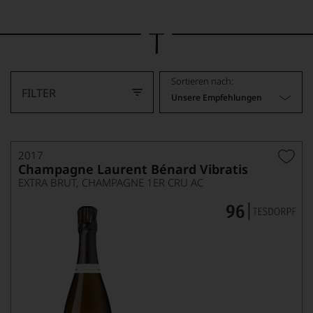
Bild
wurde
mithilfe
von
KI
verändert.
Sortieren nach:
FILTER
Unsere Empfehlungen
2017
Champagne Laurent Bénard Vibratis
EXTRA BRUT, CHAMPAGNE 1ER CRU AC