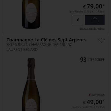
79,00
*
€
pro Flasche (0.75l),
€ 105,33
/L
Lebensmittel­angaben
Champagne La Clé des Sept Arpents
EXTRA BRUT, CHAMPAGNE 1ER CRU AC
LAURENT BÉNARD
ausverkauft
49,00
*
€
pro Flasche (0.75l),
€ 65,33
/L