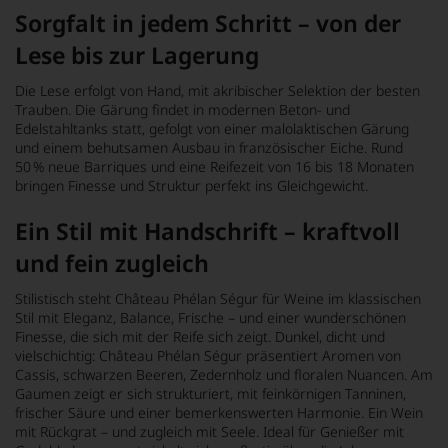
Sorgfalt in jedem Schritt – von der
Lese bis zur Lagerung
Die Lese erfolgt von Hand, mit akribischer Selektion der besten
Trauben. Die Gärung findet in modernen Beton- und
Edelstahltanks statt, gefolgt von einer malolaktischen Gärung
und einem behutsamen Ausbau in französischer Eiche. Rund
50 % neue Barriques und eine Reifezeit von 16 bis 18 Monaten
bringen Finesse und Struktur perfekt ins Gleichgewicht.
Ein Stil mit Handschrift – kraftvoll
und fein zugleich
Stilistisch steht Château Phélan Ségur für Weine im klassischen
Stil mit Eleganz, Balance, Frische – und einer wunderschönen
Finesse, die sich mit der Reife sich zeigt. Dunkel, dicht und
vielschichtig: Château Phélan Ségur präsentiert Aromen von
Cassis, schwarzen Beeren, Zedernholz und floralen Nuancen. Am
Gaumen zeigt er sich strukturiert, mit feinkörnigen Tanninen,
frischer Säure und einer bemerkenswerten Harmonie. Ein Wein
mit Rückgrat – und zugleich mit Seele. Ideal für Genießer mit