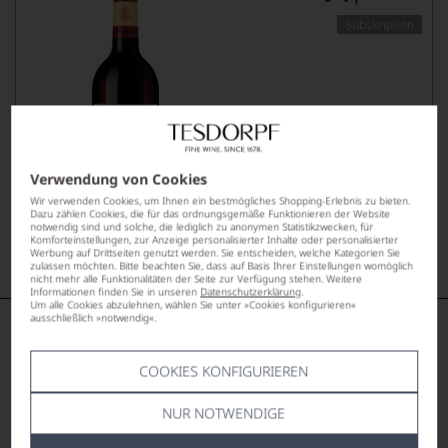
Subskription
Auslieferung Frühjahr 2027
40,00
*
€
Verwendung von Cookies
pro Flasche (0.75l),
€ 53,33
/L
Wir verwenden Cookies, um Ihnen ein bestmögliches Shopping-Erlebnis zu bieten.
Dazu zählen Cookies, die für das ordnungsgemäße Funktionieren der Website
notwendig sind und solche, die lediglich zu anonymen Statistikzwecken, für
Komforteinstellungen, zur Anzeige personalisierter Inhalte oder personalisierter
Lebensmittel­angaben
Werbung auf Drittseiten genutzt werden. Sie entscheiden, welche Kategorien Sie
zulassen möchten. Bitte beachten Sie, dass auf Basis Ihrer Einstellungen womöglich
nicht mehr alle Funktionalitäten der Seite zur Verfügung stehen. Weitere
Informationen finden Sie in unseren
Datenschutzerklärung
.
Um alle Cookies abzulehnen, wählen Sie unter »Cookies konfigurieren«
ausschließlich »notwendig«.
Château Phélan Ségur – Kraft trifft
auf Kultiviertheit
COOKIES KONFIGURIEREN
Der Grundstein für Château Phélan Ségur wurde im frühen 19.
NUR NOTWENDIGE
Jahrhundert vom irischstämmigen Bernard Phelan gelegt, als er
die Güter Clos de Garramey und Château Ségur de Cabanac