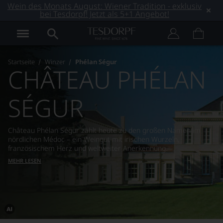
Wein des Monats August: Wiener Tradition - exklusiv
bei Tesdorpf! Jetzt als 5+1 Angebot!
Startseite
Winzer
Phélan Ségur
CHÂTEAU PHÉLAN
SÉGUR
Château Phélan Ségur zählt heute zu den großen Namen im
nördlichen Médoc – ein Weingut mit irischen Wurzeln,
französischem Herz und weltweiter Anerkennung.
MEHR LESEN
Dieses