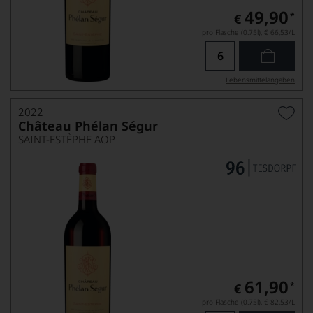
49,90
*
€
pro Flasche (0.75l),
€ 66,53
/L
Lebensmittel­angaben
2022
Château Phélan Ségur
SAINT-ESTÈPHE AOP
61,90
*
€
pro Flasche (0.75l),
€ 82,53
/L