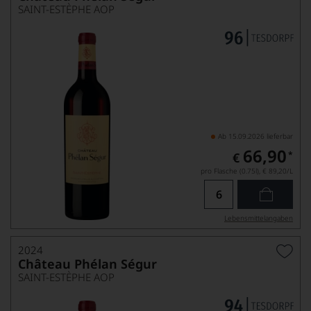
SAINT-ESTÈPHE AOP
Ab 15.09.2026 lieferbar
66,90
*
€
pro Flasche (0.75l),
€ 89,20
/L
Lebensmittel­angaben
2024
Château Phélan Ségur
SAINT-ESTÈPHE AOP