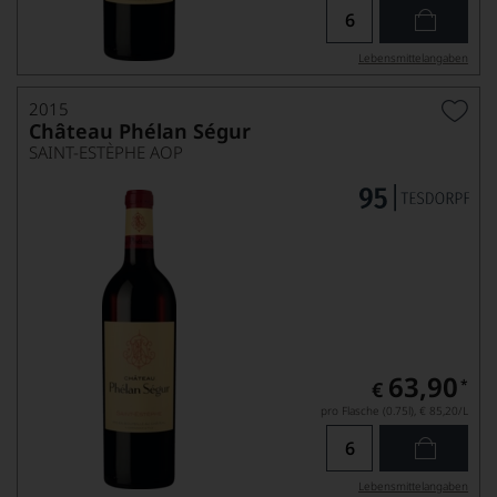
Lebensmittel­angaben
2015
Château Phélan Ségur
SAINT-ESTÈPHE AOP
63,90
*
€
pro Flasche (0.75l),
€ 85,20
/L
Lebensmittel­angaben