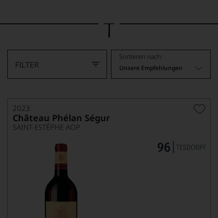
Bild
wurde
mithilfe
von
KI
verändert.
Sortieren nach:
FILTER
Unsere Empfehlungen
2023
Château Phélan Ségur
SAINT-ESTÈPHE AOP