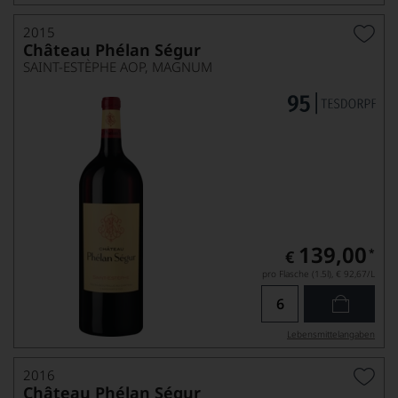
2015
Château Phélan Ségur
SAINT-ESTÈPHE AOP, MAGNUM
139,00
*
€
pro Flasche (1.5l),
€ 92,67
/L
Lebensmittel­angaben
2016
Château Phélan Ségur