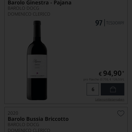
Barolo Ginestra - Pajana
BAROLO DOCG
DOMENICO CLERICO
94,90
*
€
pro Flasche (0.75l),
€ 126,53
/L
Lebensmittel­angaben
2020
Barolo Bussia Briccotto
BAROLO DOCG
DOMENICO CLERICO