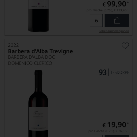
99,90
*
€
pro Flasche (0.75l),
€ 133,20
/L
Lebensmittel­angaben
2022
Barbera d'Alba Trevigne
BARBERA D'ALBA DOC
DOMENICO CLERICO
19,90
*
€
pro Flasche (0.75l),
€ 26,53
/L