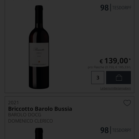
139,00
*
€
pro Flasche (0.75l),
€ 185,33
/L
Lebensmittel­angaben
2021
Briccotto Barolo Bussia
BAROLO DOCG
DOMENICO CLERICO