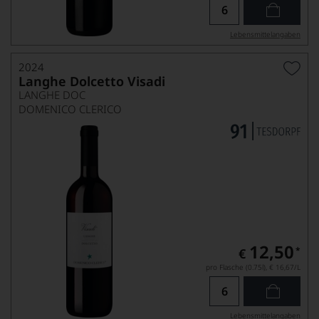
Lebensmittel­angaben
2024
Langhe Dolcetto Visadi
LANGHE DOC
DOMENICO CLERICO
12,50
*
€
pro Flasche (0.75l),
€ 16,67
/L
Lebensmittel­angaben