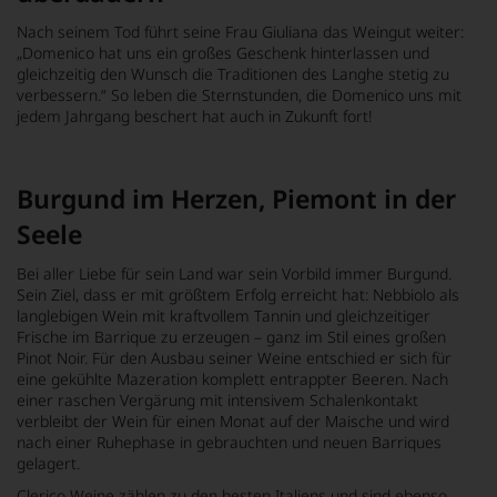
Nach seinem Tod führt seine Frau Giuliana das Weingut weiter:
„Domenico hat uns ein großes Geschenk hinterlassen und
gleichzeitig den Wunsch die Traditionen des Langhe stetig zu
verbessern.“ So leben die Sternstunden, die Domenico uns mit
jedem Jahrgang beschert hat auch in Zukunft fort!
Burgund im Herzen, Piemont in der
Seele
Bei aller Liebe für sein Land war sein Vorbild immer Burgund.
Sein Ziel, dass er mit größtem Erfolg erreicht hat: Nebbiolo als
langlebigen Wein mit kraftvollem Tannin und gleichzeitiger
Frische im Barrique zu erzeugen – ganz im Stil eines großen
Pinot Noir. Für den Ausbau seiner Weine entschied er sich für
eine gekühlte Mazeration komplett entrappter Beeren. Nach
einer raschen Vergärung mit intensivem Schalenkontakt
verbleibt der Wein für einen Monat auf der Maische und wird
nach einer Ruhephase in gebrauchten und neuen Barriques
gelagert.
Clerico Weine zählen zu den besten Italiens und sind ebenso