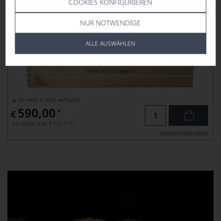
COOKIES KONFIGURIEREN
NUR NOTWENDIGE
ALLE AUSWÄHLEN
nur noch 4 Stück verfügbar
590,00
*
€
pro Stück (4.5l),
€ 131,11
/L
Lebensmittel­angaben