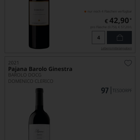
nur noch 4 Flaschen verfügbar
42,90
*
€
pro Flasche (0.75l),
€ 57,20
/L
Lebensmittel­angaben
2021
Pajana Barolo Ginestra
BAROLO DOCG
DOMENICO CLERICO