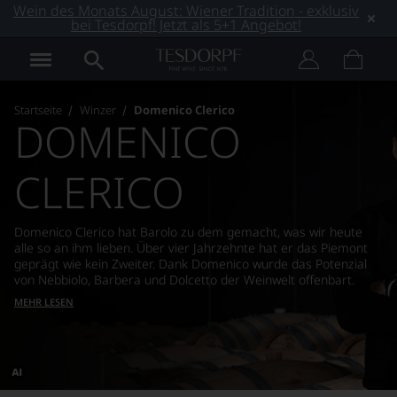
Wein des Monats August: Wiener Tradition - exklusiv
bei Tesdorpf! Jetzt als 5+1 Angebot!
Startseite
Winzer
Domenico Clerico
DOMENICO
CLERICO
Domenico Clerico hat Barolo zu dem gemacht, was wir heute
alle so an ihm lieben. Über vier Jahrzehnte hat er das Piemont
geprägt wie kein Zweiter. Dank Domenico wurde das Potenzial
von Nebbiolo, Barbera und Dolcetto der Weinwelt offenbart.
MEHR LESEN
Dieses