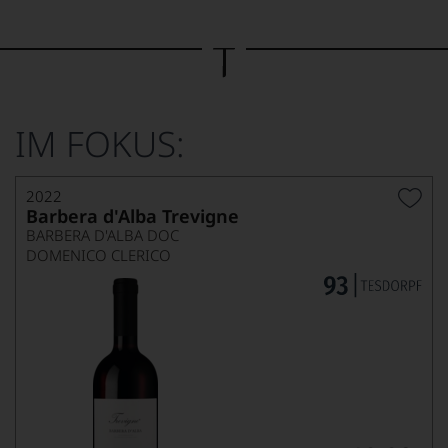
Bild
wurde
mithilfe
von
KI
verändert.
IM FOKUS:
2022
Barbera d'Alba Trevigne
BARBERA D'ALBA DOC
DOMENICO CLERICO