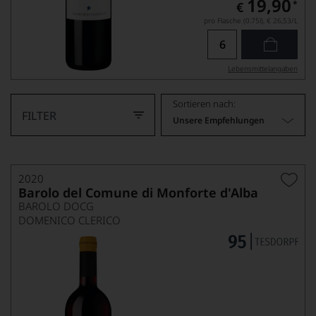
19,90
*
€
pro Flasche (0.75l),
€ 26,53
/L
Lebensmittel­angaben
Sortieren nach:
FILTER
Unsere Empfehlungen
2020
Barolo del Comune di Monforte d'Alba
BAROLO DOCG
DOMENICO CLERICO