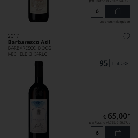
pro Flasche (0.75l),
€ 60,00
/L
Lebensmittel­angaben
2017
Barbaresco Asili
BARBARESCO DOCG
MICHELE CHIARLO
65,00
*
€
pro Flasche (0.75l),
€ 86,67
/L