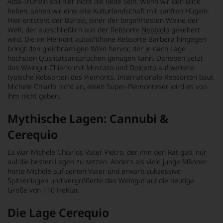
Alba-Trüffeln soll hier nicht die Rede sein. Wenn wir den Blick
heben, sehen wir eine alte Kulturlandschaft mit sanften Hügeln.
Hier entsteht der Barolo, einer der begehrtesten Weine der
Welt, der ausschließlich aus der Rebsorte
Nebbiolo
gekeltert
wird. Die im Piemont autochthone Rebsorte Barbera hingegen
bringt den gleichnamigen Wein hervor, der je nach Lage
höchsten Qualitätsansprüchen genügen kann. Daneben setzt
das Weingut Chiarlo mit Moscato und
Dolcetto
auf weitere
typische Rebsorten des Piemonts. Internationale Rebsorten baut
Michele Chiarlo nicht an, einen Super-Piemonteser wird es von
ihm nicht geben.
Mythische Lagen: Cannubi &
Cerequio
Es war Michele Chiarlos Vater Pietro, der ihm den Rat gab, nur
auf die besten Lagen zu setzen. Anders als viele junge Männer
hörte Michele auf seinen Vater und erwarb sukzessive
Spitzenlagen und vergrößerte das Weingut auf die heutige
Größe von 110 Hektar.
Die Lage Cerequio