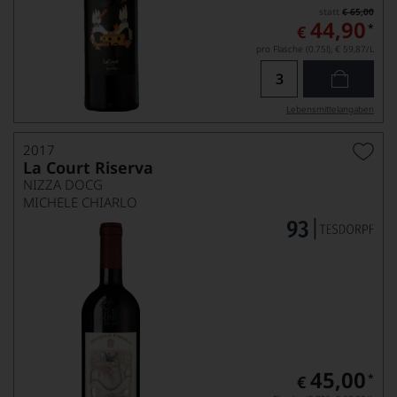
statt
€ 65,00
44,90
*
€
pro Flasche (0.75l),
€ 59,87
/L
Lebensmittel­angaben
2017
La Court Riserva
NIZZA DOCG
MICHELE CHIARLO
45,00
*
€