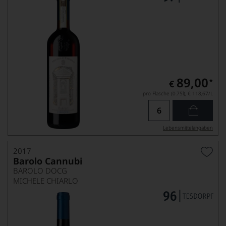
89,00
*
€
pro Flasche (0.75l),
€ 118,67
/L
Lebensmittel­angaben
2017
Barolo Cannubi
BAROLO DOCG
MICHELE CHIARLO