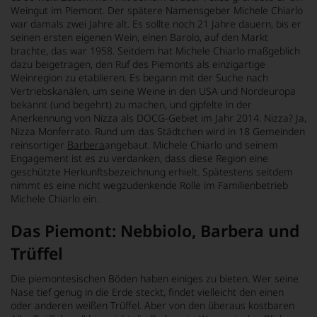
Weingut im Piemont. Der spätere Namensgeber Michele Chiarlo
war damals zwei Jahre alt. Es sollte noch 21 Jahre dauern, bis er
seinen ersten eigenen Wein, einen Barolo, auf den Markt
brachte, das war 1958. Seitdem hat Michele Chiarlo maßgeblich
dazu beigetragen, den Ruf des Piemonts als einzigartige
Weinregion zu etablieren. Es begann mit der Suche nach
Vertriebskanälen, um seine Weine in den USA und Nordeuropa
bekannt (und begehrt) zu machen, und gipfelte in der
Anerkennung von Nizza als DOCG-Gebiet im Jahr 2014. Nizza? Ja,
Nizza Monferrato. Rund um das Städtchen wird in 18 Gemeinden
reinsortiger
Barbera
angebaut. Michele Chiarlo und seinem
Engagement ist es zu verdanken, dass diese Region eine
geschützte Herkunftsbezeichnung erhielt. Spätestens seitdem
nimmt es eine nicht wegzudenkende Rolle im Familienbetrieb
Michele Chiarlo ein.
Das Piemont: Nebbiolo, Barbera und
Trüffel
Die piemontesischen Böden haben einiges zu bieten. Wer seine
Nase tief genug in die Erde steckt, findet vielleicht den einen
oder anderen weißen Trüffel. Aber von den überaus kostbaren