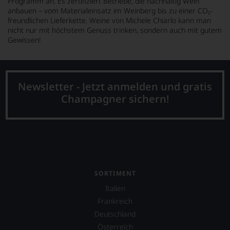
Programm an. Es zertifiziert Betriebe, die nachhaltig Wein
anbauen – vom Materialeinsatz im Weinberg bis zu einer CO₂-
freundlichen Lieferkette. Weine von Michele Chiarlo kann man
nicht nur mit höchstem Genuss trinken, sondern auch mit gutem
Gewissen!
Newsletter - Jetzt anmelden und gratis
Champagner sichern!
SORTIMENT
Italien
Frankreich
Deutschland
Österreich