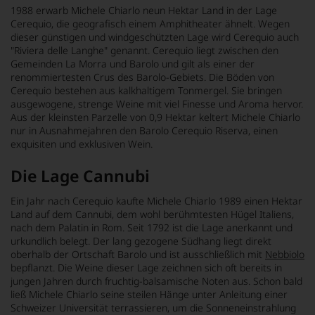
1988 erwarb Michele Chiarlo neun Hektar Land in der Lage
Cerequio, die geografisch einem Amphitheater ähnelt. Wegen
dieser günstigen und windgeschützten Lage wird Cerequio auch
"Riviera delle Langhe" genannt. Cerequio liegt zwischen den
Gemeinden La Morra und Barolo und gilt als einer der
renommiertesten Crus des Barolo-Gebiets. Die Böden von
Cerequio bestehen aus kalkhaltigem Tonmergel. Sie bringen
ausgewogene, strenge Weine mit viel Finesse und Aroma hervor.
Aus der kleinsten Parzelle von 0,9 Hektar keltert Michele Chiarlo
nur in Ausnahmejahren den Barolo Cerequio Riserva, einen
exquisiten und exklusiven Wein.
Die Lage Cannubi
Ein Jahr nach Cerequio kaufte Michele Chiarlo 1989 einen Hektar
Land auf dem Cannubi, dem wohl berühmtesten Hügel Italiens,
nach dem Palatin in Rom. Seit 1792 ist die Lage anerkannt und
urkundlich belegt. Der lang gezogene Südhang liegt direkt
oberhalb der Ortschaft Barolo und ist ausschließlich mit
Nebbiolo
bepflanzt. Die Weine dieser Lage zeichnen sich oft bereits in
jungen Jahren durch fruchtig-balsamische Noten aus. Schon bald
ließ Michele Chiarlo seine steilen Hänge unter Anleitung einer
Schweizer Universität terrassieren, um die Sonneneinstrahlung