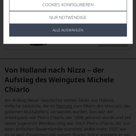
COOKIES KONFIGURIEREN
165,00
*
NUR NOTWENDIGE
€
pro Flasche (0.75l),
€ 220,00
/L
ALLE AUSWÄHLEN
Lebensmittel­angaben
Von Holland nach Nizza – der
Aufstieg des Weingutes Michele
Chiarlo
Am Anfang dieser Geschichte stehen Säcke aus Holland,
einfache Jutesäcke, die im
Piemont
zum Filtern des Moscato, des
goldenen Muskatellers, verwendet wurden. Das war der
Arbeitsplatz von Pietro Chiarlo, der 1898 geboren wurde und seit
seiner Jugend im Weinbau tätig war. Doch Pietro Chiarlo, der aus
einer einfachen Bauernfamilie stammte, wollte mehr. 1937 war
es so weit: Zusammen mit seinem Bruder Felice gründete er ein