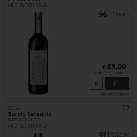
MICHELE CHIARLO
89,00
*
€
pro Flasche (0.75l),
€ 118,67
/L
Lebensmittel­angaben
2018
Barolo Cerequio
BAROLO DOCG
MICHELE CHIARLO