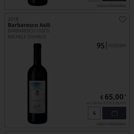
Lebensmittel­angaben
2018
Barbaresco Asili
BARBARESCO DOCG
MICHELE CHIARLO
65,00
*
€
pro Flasche (0.75l),
€ 86,67
/L
Lebensmittel­angaben