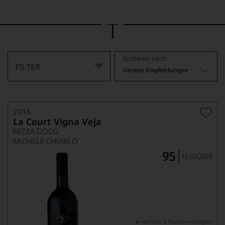
Bild
wurde
mithilfe
von
KI
verändert.
Sortieren nach:
FILTER
Unsere Empfehlungen
2016
La Court Vigna Veja
NIZZA DOCG
MICHELE CHIARLO
nur noch 3 Flaschen verfügbar