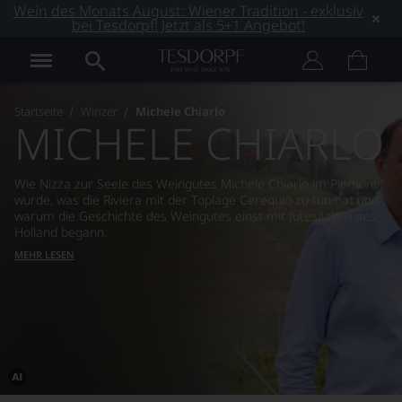
Wein des Monats August: Wiener Tradition - exklusiv
bei Tesdorpf! Jetzt als 5+1 Angebot!
Startseite
Winzer
Michele Chiarlo
MICHELE CHIARLO
Wie Nizza zur Seele des Weingutes Michele Chiarlo im Piemont
wurde, was die Riviera mit der Toplage Cerequio zu tun hat und
warum die Geschichte des Weingutes einst mit Jutesäcken aus
Holland begann.
MEHR LESEN
Dieses