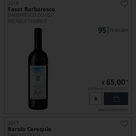
2018
Faset Barbaresco
BARBARESCO DOCG
MICHELE CHIARLO
65,00
*
€
pro Flasche (0.75l),
€ 86,67
/L
Lebensmittel­angaben
2017
Barolo Cerequio
BAROLO DOCG