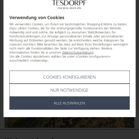
Verwendung von Cookies
Wir verwenden Cookies, um Ihnen ein bestmögliches Shopping-Erlebnis zu bieten.
Dazu zählen Cookies, die für das ordnungsgemäße Funktionieren der Website
notwendig sind und solche, die lediglich zu anonymen Statistikzwecken, für
Komforteinstellungen, zur Anzeige personalisierter Inhalte oder personalisierter
Werbung auf Drittseiten genutzt werden. Sie entscheiden, welche Kategorien Sie
zulassen möchten. Bitte beachten Sie, dass auf Basis Ihrer Einstellungen womöglich
nicht mehr alle Funktionalitäten der Seite zur Verfügung stehen. Weitere
Informationen finden Sie in unseren
Datenschutzerklärung
.
Um alle Cookies abzulehnen, wählen Sie unter »Cookies konfigurieren«
ausschließlich »notwendig«.
COOKIES KONFIGURIEREN
NUR NOTWENDIGE
ALLE AUSWÄHLEN