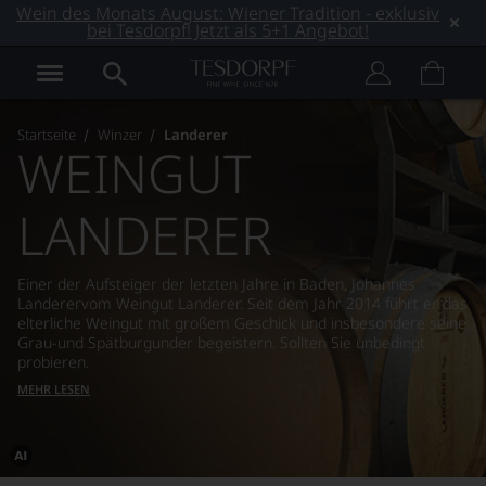
Wein des Monats August: Wiener Tradition - exklusiv
bei Tesdorpf! Jetzt als 5+1 Angebot!
Startseite
Winzer
Landerer
WEINGUT
LANDERER
Einer der Aufsteiger der letzten Jahre in Baden, Johannes
Landerervom Weingut Landerer. Seit dem Jahr 2014 führt er das
elterliche Weingut mit großem Geschick und insbesondere seine
Grau-und Spätburgunder begeistern. Sollten Sie unbedingt
probieren.
MEHR LESEN
Dieses