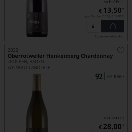
Ab-Hof-Preis
13,50
*
€
pro Flasche (0.75l),
€ 18,00
/L
Lebensmittel­angaben
2022
Oberrotweiler Henkenberg Chardonnay
TROCKEN, BADEN
WEINGUT LANDERER
Ab-Hof-Preis
28,00
*
€