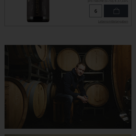
pro Flasche (0.75l),
€ 37,33
/L
Lebensmittel­angaben