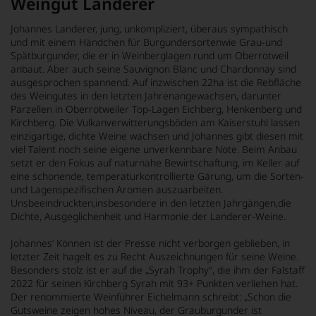
Weingut Landerer
Johannes Landerer, jung, unkompliziert, überaus sympathisch
und mit einem Händchen für Burgundersortenwie Grau-und
Spätburgunder, die er in Weinberglagen rund um Oberrotweil
anbaut. Aber auch seine Sauvignon Blanc und Chardonnay sind
ausgesprochen spannend. Auf inzwischen 22ha ist die Rebfläche
des Weingutes in den letzten Jahrenangewachsen, darunter
Parzellen in Oberrotweiler Top-Lagen Eichberg, Henkenberg und
Kirchberg. Die Vulkanverwitterungsböden am Kaiserstuhl lassen
einzigartige, dichte Weine wachsen und Johannes gibt diesen mit
viel Talent noch seine eigene unverkennbare Note. Beim Anbau
setzt er den Fokus auf naturnahe Bewirtschaftung, im Keller auf
eine schonende, temperaturkontrollierte Gärung, um die Sorten-
und Lagenspezifischen Aromen auszuarbeiten.
Unsbeeindruckten,insbesondere in den letzten Jahrgängen,die
Dichte, Ausgeglichenheit und Harmonie der Landerer-Weine.
Johannes‘ Können ist der Presse nicht verborgen geblieben, in
letzter Zeit hagelt es zu Recht Auszeichnungen für seine Weine.
Besonders stolz ist er auf die „Syrah Trophy“, die ihm der Falstaff
2022 für seinen Kirchberg Syrah mit 93+ Punkten verliehen hat.
Der renommierte Weinführer Eichelmann schreibt: „Schon die
Gutsweine zeigen hohes Niveau, der Grauburgunder ist