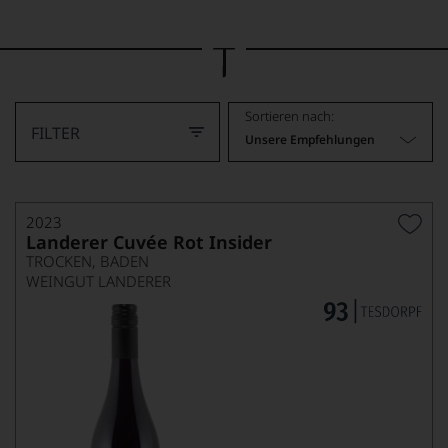
Bild
wurde
mithilfe
von
KI
verändert.
Sortieren nach:
FILTER
Unsere Empfehlungen
2023
Landerer Cuvée Rot Insider
TROCKEN, BADEN
WEINGUT LANDERER