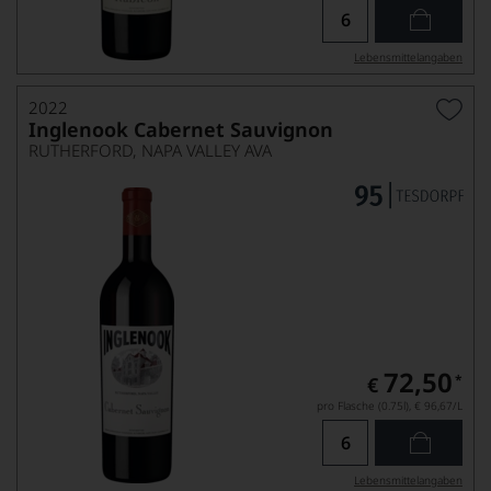
Lebensmittel­angaben
2022
Inglenook Cabernet Sauvignon
RUTHERFORD, NAPA VALLEY AVA
72,50
*
€
pro Flasche (0.75l),
€ 96,67
/L
Lebensmittel­angaben