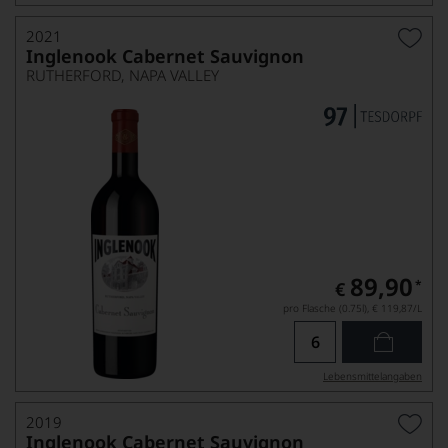
2021
Inglenook Cabernet Sauvignon
RUTHERFORD, NAPA VALLEY
89,90
*
€
pro Flasche (0.75l),
€ 119,87
/L
Lebensmittel­angaben
2019
Inglenook Cabernet Sauvignon