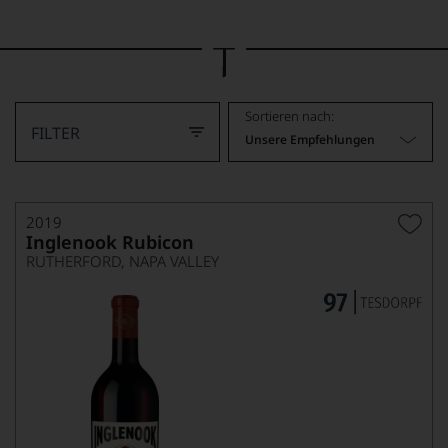
Bild
wurde
mithilfe
von
KI
verändert.
Sortieren nach:
FILTER
Unsere Empfehlungen
2019
Inglenook Rubicon
RUTHERFORD, NAPA VALLEY