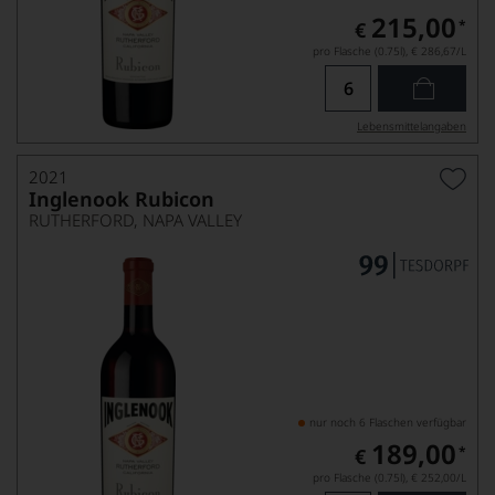
215,00
*
€
pro Flasche (0.75l),
€ 286,67
/L
Lebensmittel­angaben
2021
Inglenook Rubicon
RUTHERFORD, NAPA VALLEY
nur noch 6 Flaschen verfügbar
189,00
*
€
pro Flasche (0.75l),
€ 252,00
/L