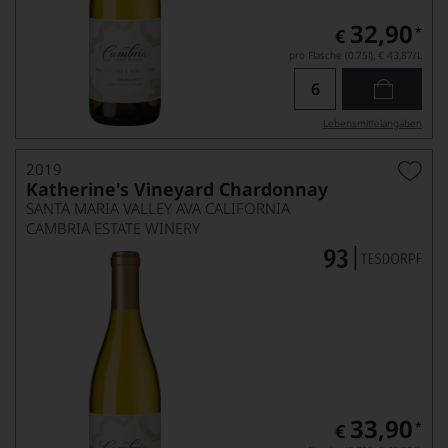
32,90
*
€
pro Flasche (0.75l),
€ 43,87
/L
Lebensmittel­angaben
2019
Katherine's Vineyard Chardonnay
SANTA MARIA VALLEY AVA CALIFORNIA
CAMBRIA ESTATE WINERY
33,90
*
€