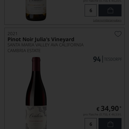
pro Flasche (0.75l),
€ 45,20
/L
Lebensmittel­angaben
2021
Pinot Noir Julia's Vineyard
SANTA MARIA VALLEY AVA CALIFORNIA
CAMBRIA ESTATE
34,90
*
€
pro Flasche (0.75l),
€ 46,53
/L