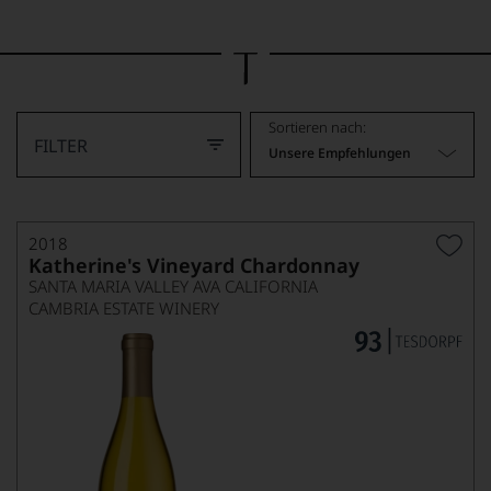
Bild
wurde
mithilfe
von
KI
verändert.
Sortieren nach:
FILTER
Unsere Empfehlungen
2018
Katherine's Vineyard Chardonnay
SANTA MARIA VALLEY AVA CALIFORNIA
CAMBRIA ESTATE WINERY