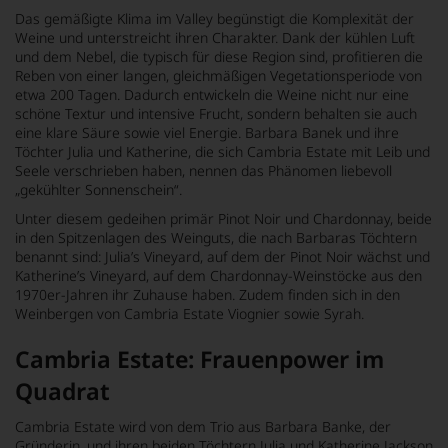
Das gemäßigte Klima im Valley begünstigt die Komplexität der
Weine und unterstreicht ihren Charakter. Dank der kühlen Luft
und dem Nebel, die typisch für diese Region sind, profitieren die
Reben von einer langen, gleichmäßigen Vegetationsperiode von
etwa 200 Tagen. Dadurch entwickeln die Weine nicht nur eine
schöne Textur und intensive Frucht, sondern behalten sie auch
eine klare Säure sowie viel Energie. Barbara Banek und ihre
Töchter Julia und Katherine, die sich Cambria Estate mit Leib und
Seele verschrieben haben, nennen das Phänomen liebevoll
„gekühlter Sonnenschein“.
Unter diesem gedeihen primär Pinot Noir und Chardonnay, beide
in den Spitzenlagen des Weinguts, die nach Barbaras Töchtern
benannt sind: Julia’s Vineyard, auf dem der Pinot Noir wächst und
Katherine’s Vineyard, auf dem Chardonnay-Weinstöcke aus den
1970er-Jahren ihr Zuhause haben. Zudem finden sich in den
Weinbergen von Cambria Estate Viognier sowie Syrah.
Cambria Estate: Frauenpower im
Quadrat
Cambria Estate wird von dem Trio aus Barbara Banke, der
Gründerin, und ihren beiden Töchtern Julia und Katherine Jackson