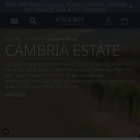
Wein des Monats August: Wiener Tradition - exklusiv
bei Tesdorpf! Jetzt als 5+1 Angebot!
Startseite
Winzer
Cambria Estate
CAMBRIA ESTATE
Cambria Estate im Santa Barbara County produziert im kühlen
Klima des Santa Maria Valleys Weine aus Chardonnay, Pinot Noir,
aber auch Viognier und Syrah. In den Weinen des
familiengeführten Guts zeigt sich eine einzigartige Harmonie von
Kraft, Frucht, Mineralität und Frische.
MEHR LESEN
Dieses