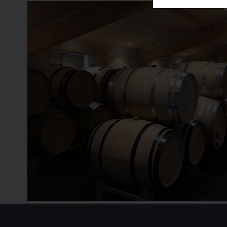
Alvaro Palacios
Andreas Laible
Angélus
Ànima Negra
Anthonij Rupert Wines
Antinori
Argentiera
Argiano
Arkanum Distillery
Armand Heitz
Artadi
Aspras