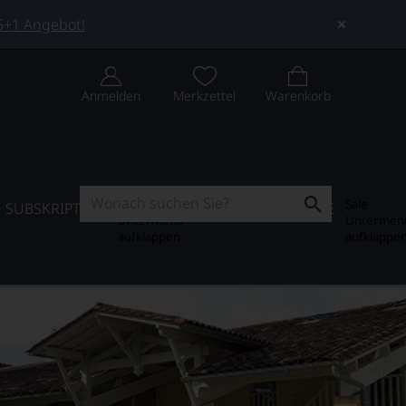
 5+1 Angebot!
Anmelden
Merkzettel
Warenkorb
Subskription
Sale
SUBSKRIPTION
WEIN-JOURNAL
SALE
Untermenü
Untermen
aufklappen
aufklappe