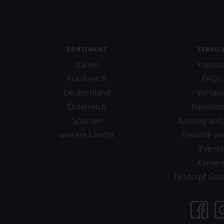
Aurore Casanova
Ausone
Azabache
SORTIMENT
SERVIC
Barón de Ley
Italien
Kontak
Baron Philippe de Rothschild
Frankreich
FAQs
Deutschland
Versan
Barone Pizzini
Österreich
Newslett
Barone Ricasoli
Spanien
Katalog anf
Barons de Rothschild
weitere Länder
Freunde w
Bassermann-Jordan
Event
Karrier
Batailley
Tesdorpf Ges
Battenfeld Spanier
Beau-Séjour Bécot
Beaulieu Vineyard