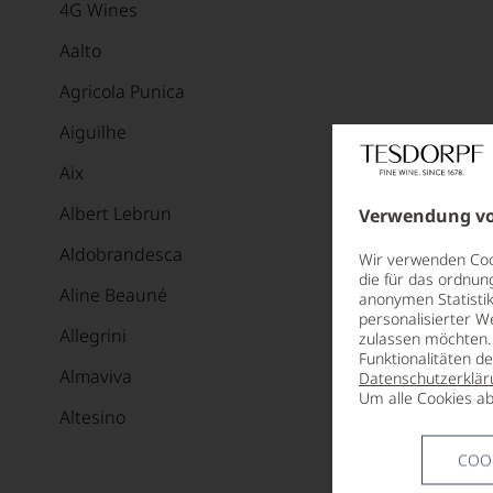
4G Wines
Aalto
Agricola Punica
Aiguilhe
Aix
Albert Lebrun
Verwendung vo
Aldobrandesca
Wir verwenden Cook
die für das ordnun
Aline Beauné
anonymen Statistik
personalisierter W
Allegrini
zulassen möchten. 
Funktionalitäten d
Almaviva
Datenschutzerklär
Um alle Cookies ab
Altesino
Alvaredo-Hobbs
COO