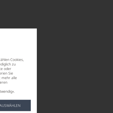
zählen Cookies,
diglich zu
te oder
rien Sie
t mehr alle
seren
twendig«.
 AUSWÄHLEN