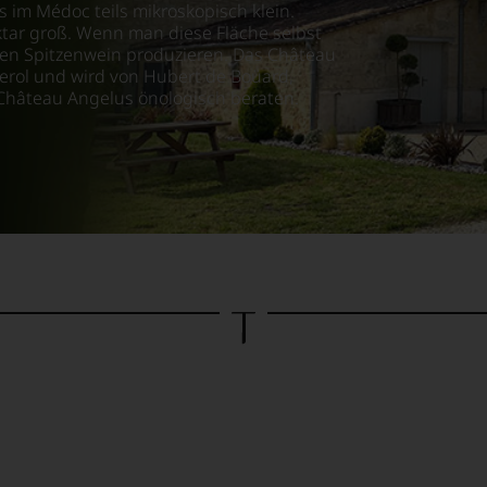
ls im Médoc teils
mikroskopisch klein.
ktar groß.
Wenn man diese Fläche selbst
en Spitzenwein produzieren. Das Château
erol und wird von Hubert de Boüard,
Château Angelus önologisch beraten.