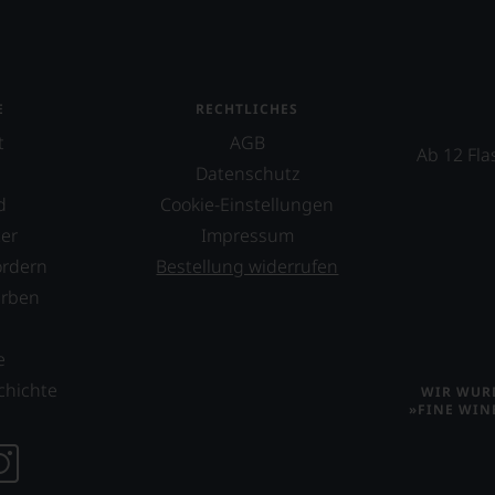
E
RECHTLICHES
t
AGB
Ab 12 Fla
Datenschutz
d
Cookie-Einstellungen
er
Impressum
ordern
Bestellung widerrufen
erben
s
e
chichte
WIR WURD
»FINE WIN