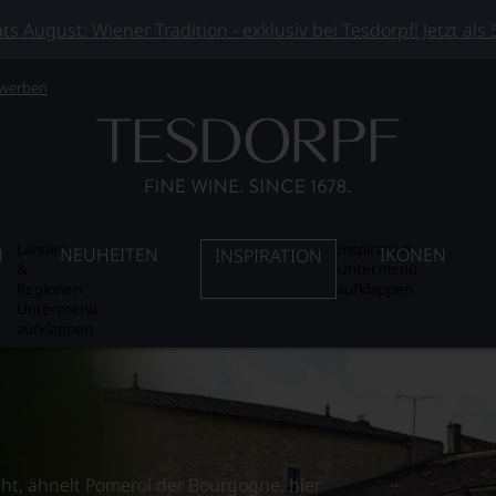
 August: Wiener Tradition - exklusiv bei Tesdorpf! Jetzt als
 werben
Länder
Inspiration
N
NEUHEITEN
IKONEN
INSPIRATION
&
Untermenü
Regionen
aufklappen
Untermenü
aufklappen
ht, ähnelt Pomerol der Bourgogne,
hier