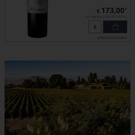
173,00
*
€
pro Flasche (0.75l),
€ 230,67
/L
Lebensmittel­angaben