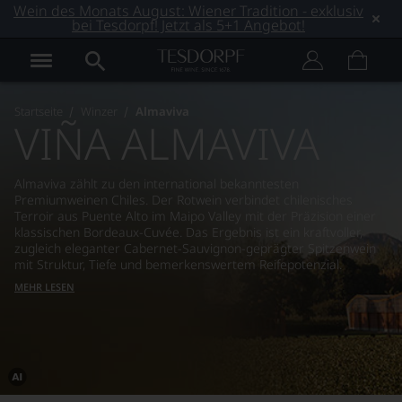
Wein des Monats August: Wiener Tradition - exklusiv
bei Tesdorpf! Jetzt als 5+1 Angebot!
Startseite
Winzer
Almaviva
VIÑA ALMAVIVA
Almaviva zählt zu den international bekanntesten
Premiumweinen Chiles. Der Rotwein verbindet chilenisches
Terroir aus Puente Alto im Maipo Valley mit der Präzision einer
klassischen Bordeaux-Cuvée. Das Ergebnis ist ein kraftvoller,
zugleich eleganter Cabernet-Sauvignon-geprägter Spitzenwein
mit Struktur, Tiefe und bemerkenswertem Reifepotenzial.
MEHR LESEN
Dieses