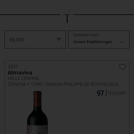
Bild
wurde
mithilfe
von
KI
verändert.
Sortieren nach:
FILTER
Unsere Empfehlungen
2021
Almaviva
VALLE CENTRAL
CONCHA Y TORO / BARON PHILIPPE DE ROTHSCHILD