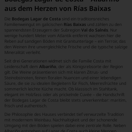
aus dem Herzen von Rías Baixas
Die
Bodegas Lagar de Costa
sind ein traditionsreiches
Familienweingut im galicischen
Rías Baixas
und zählen zu den
spannendsten Erzeugern der Subregion
Val do Salnés
. Nur
wenige hundert Meter vom Atlantik entfernt wachsen hier die
Reben auf sandigen Böden mit Granitunterlage – ein Terroir, das
den Weinen ihre unvergleichliche Frische und die typische salzige
Mineralität verleiht.
Seit drei Generationen widmet sich die Familie Costa mit
Leidenschaft dem
Albariño
, der als Königsrebsorte der Region
gilt. Die Weine präsentieren sich mit klaren Zitrus- und
Steinobstnoten, feinen floralen Nuancen und einer lebendigen
Säure, die sie zu idealen Begleitern für Fisch, Meeresfrüchte und
sommerlich leichte Küche macht. Ob klassisch im Stahltank,
elegant im Holzfass oder als prickelnde Cuvée – die Handschrift
der Bodegas Lagar de Costa bleibt stets unverkennbar: maritim,
frisch und authentisch.
Die Philosophie des Hauses verbindet tief verwurzelte Tradition
mit modernem Weinbau. Nachhaltigkeit und der schonende
Umgang mit den Böden spielen dabei eine zentrale Rolle. Neben
Albariño entstehen auf Lagar de Costa auch kleine Mengen