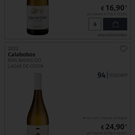
16,90
*
€
pro Flasche (0.75l),
€ 22,53
/L
Lebensmittel­angaben
2022
Calabobos
RÍAS BAIXAS DO
LAGAR DE COSTA
nur noch 1 Flasche verfügbar
24,90
*
€
pro Flasche (0.75l),
€ 33,20
/L