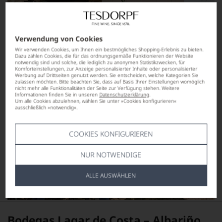
Verwendung von Cookies
Wir verwenden Cookies, um Ihnen ein bestmögliches Shopping-Erlebnis zu bieten.
Dazu zählen Cookies, die für das ordnungsgemäße Funktionieren der Website
notwendig sind und solche, die lediglich zu anonymen Statistikzwecken, für
Komforteinstellungen, zur Anzeige personalisierter Inhalte oder personalisierter
Werbung auf Drittseiten genutzt werden. Sie entscheiden, welche Kategorien Sie
zulassen möchten. Bitte beachten Sie, dass auf Basis Ihrer Einstellungen womöglich
nicht mehr alle Funktionalitäten der Seite zur Verfügung stehen. Weitere
Informationen finden Sie in unseren
Datenschutzerklärung
.
Um alle Cookies abzulehnen, wählen Sie unter »Cookies konfigurieren«
ausschließlich »notwendig«.
COOKIES KONFIGURIEREN
NUR NOTWENDIGE
ALLE AUSWÄHLEN
Bodegas Lagar de Costa – Albariño