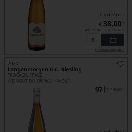
Ab-Hof-Preis
38,00
*
€
pro Flasche (0.75l),
€ 50,67
/L
Lebensmittel­angaben
2020
Langenmorgen G.C. Riesling
TROCKEN, PFALZ
WEINGUT DR. BÜRKLIN-WOLF
Ab-Hof-Preis