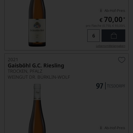
Ab-Hof-Preis
70,00
*
€
pro Flasche (0.75l),
€ 93,33
/L
Lebensmittel­angaben
2021
Gaisböhl G.C. Riesling
TROCKEN, PFALZ
WEINGUT DR. BÜRKLIN-WOLF
Ab-Hof-Preis