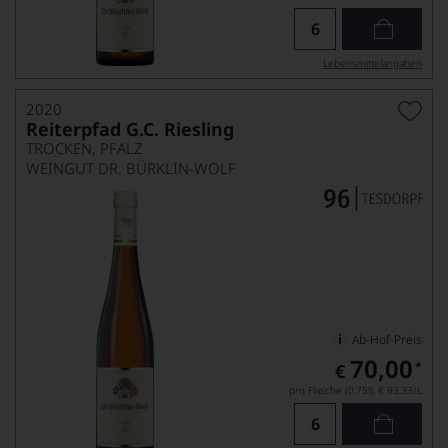
Lebensmittel­angaben
2020
Reiterpfad G.C. Riesling
TROCKEN, PFALZ
WEINGUT DR. BÜRKLIN-WOLF
Ab-Hof-Preis
70,00
*
€
pro Flasche (0.75l),
€ 93,33
/L