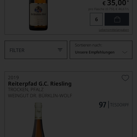
35,00
*
€
pro Flasche (0.75l),
€ 46,67
/L
Lebensmittel­angaben
Sortieren nach:
FILTER
Unsere Empfehlungen
2019
Reiterpfad G.C. Riesling
TROCKEN, PFALZ
WEINGUT DR. BÜRKLIN-WOLF