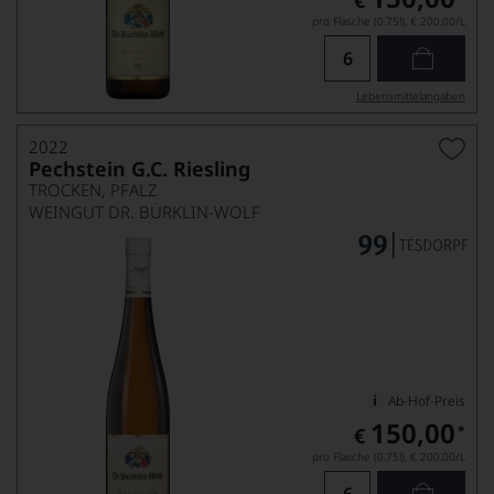
€
pro Flasche (0.75l),
€ 200,00
/L
Lebensmittel­angaben
2022
Pechstein G.C. Riesling
TROCKEN, PFALZ
WEINGUT DR. BÜRKLIN-WOLF
Ab-Hof-Preis
150,00
*
€
pro Flasche (0.75l),
€ 200,00
/L