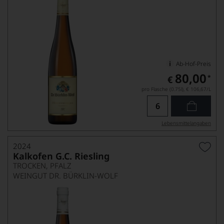
Ab-Hof-Preis
80,00
*
€
pro Flasche (0.75l),
€ 106,67
/L
Lebensmittel­angaben
2024
Kalkofen G.C. Riesling
TROCKEN, PFALZ
WEINGUT DR. BÜRKLIN-WOLF