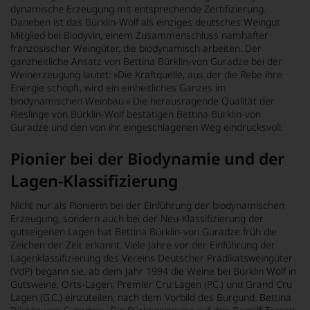
dynamische Erzeugung mit entsprechende Zertifizierung.
Daneben ist das Bürklin-Wolf als einziges deutsches Weingut
Mitglied bei Biodyvin, einem Zusammenschluss namhafter
französischer Weingüter, die biodynamisch arbeiten. Der
ganzheitliche Ansatz von Bettina Bürklin-von Guradze bei der
Weinerzeugung lautet: »Die Kraftquelle, aus der die Rebe ihre
Energie schöpft, wird ein einheitliches Ganzes im
biodynamischen Weinbau.« Die herausragende Qualität der
Rieslinge von Bürklin-Wolf bestätigen Bettina Bürklin-von
Guradze und den von ihr eingeschlagenen Weg eindrucksvoll.
Pionier bei der Biodynamie und der
Lagen-Klassifizierung
Nicht nur als Pionierin bei der Einführung der biodynamischen
Erzeugung, sondern auch bei der Neu-Klassifizierung der
gutseigenen Lagen hat Bettina Bürklin-von Guradze früh die
Zeichen der Zeit erkannt. Viele Jahre vor der Einführung der
Lagenklassifizierung des Vereins Deutscher Prädikatsweingüter
(VdP) begann sie, ab dem Jahr 1994 die Weine bei Bürklin Wolf in
Gutsweine, Orts-Lagen‚ Premier Cru Lagen (P.C.) und Grand Cru
Lagen (G.C.) einzuteilen, nach dem Vorbild des Burgund. Bettina