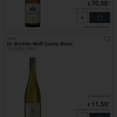
70,00
*
€
pro Flasche (0.75l),
€ 93,33
/L
Lebensmittel­angaben
2024
Dr. Bürklin-Wolf Cuvée Blanc
TROCKEN, PFALZ
Ab-Hof-Preis
11,50
*
€
pro Flasche (0.75l),
€ 15,33
/L