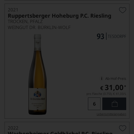
2021
Ruppertsberger Hoheburg P.C. Riesling
TROCKEN, PFALZ
WEINGUT DR. BÜRKLIN-WOLF
Ab-Hof-Preis
31,00
*
€
pro Flasche (0.75l),
€ 41,33
/L
Lebensmittel­angaben
2022
Wachenheimer Goldbächel P.C. Riesling