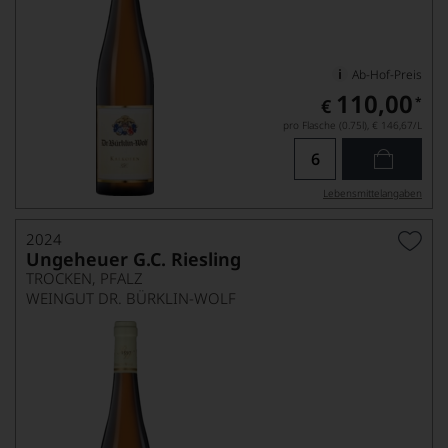
Ab-Hof-Preis
110,00
*
€
pro Flasche (0.75l),
€ 146,67
/L
Lebensmittel­angaben
2024
Ungeheuer G.C. Riesling
TROCKEN, PFALZ
WEINGUT DR. BÜRKLIN-WOLF