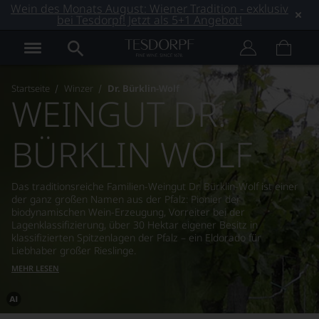
Wein des Monats August: Wiener Tradition - exklusiv
bei Tesdorpf! Jetzt als 5+1 Angebot!
Startseite
Winzer
Dr. Bürklin-Wolf
WEINGUT DR.
BÜRKLIN WOLF
Das traditionsreiche Familien-Weingut Dr. Bürklin-Wolf ist einer
der ganz großen Namen aus der Pfalz: Pionier der
biodynamischen Wein-Erzeugung, Vorreiter bei der
Lagenklassifizierung, über 30 Hektar eigener Besitz in
klassifizierten Spitzenlagen der Pfalz – ein Eldorado für
Liebhaber großer Rieslinge.
MEHR LESEN
Dieses