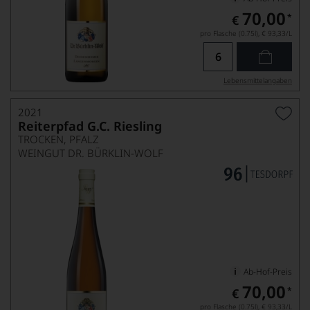
70,00
*
€
pro Flasche (0.75l),
€ 93,33
/L
Lebensmittel­angaben
2021
Reiterpfad G.C. Riesling
TROCKEN, PFALZ
WEINGUT DR. BÜRKLIN-WOLF
Ab-Hof-Preis
70,00
*
€
pro Flasche (0.75l),
€ 93,33
/L