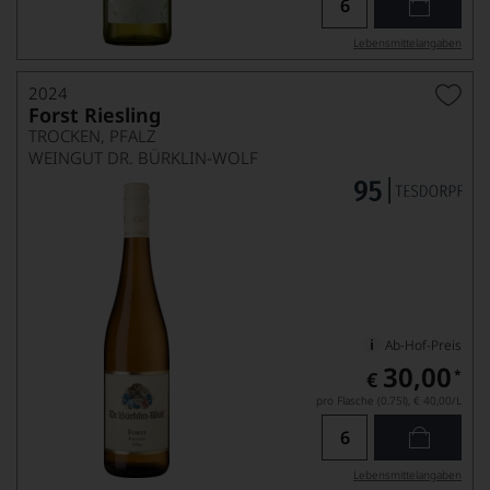
Lebensmittel­angaben
2024
Forst Riesling
TROCKEN, PFALZ
WEINGUT DR. BÜRKLIN-WOLF
Ab-Hof-Preis
30,00
*
€
pro Flasche (0.75l),
€ 40,00
/L
Lebensmittel­angaben