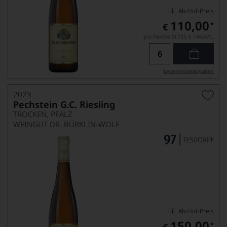
Ab-Hof-Preis
110,00
*
€
pro Flasche (0.75l),
€ 146,67
/L
Lebensmittel­angaben
2023
Pechstein G.C. Riesling
TROCKEN, PFALZ
WEINGUT DR. BÜRKLIN-WOLF
Ab-Hof-Preis
150,00
*