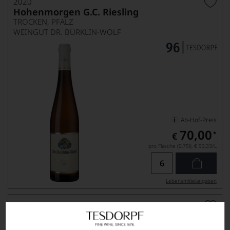
2020
Hohenmorgen G.C. Riesling
TROCKEN, PFALZ
WEINGUT DR. BÜRKLIN-WOLF
Ab-Hof-Preis
70,00
*
€
pro Flasche (0.75l),
€ 93,33
/L
Lebensmittel­angaben
2022
Reiterpfad G.C. Riesling
TROCKEN, PFALZ