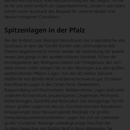
Bürklin-von Guradze: »Die Rückbesinnung auf den Begriff Terroir
ist für uns nicht einfach ein Lippenbekenntnis, sondern seit vielen
Jahren unser Ausdruck des Respekt für unseren Boden und
dessen ureigenen Charakter.«
Spitzenlagen in der Pfalz
Bei der Anfahrt zum Weingut beeindruckt das majestätische alte
Gutshaus, in dem die Familie Bürklin viele Jahrhunderte lebt.
Ebenso begeisternd ist immer wieder die Verkostung der jeweils
neuen Jahrgänge in der wunderschönen Vinothek. Schon die
Einstiegsweine des Weingutes bieten viel Trinkgenuss, der sich
dann immer mehr steigert bis zu den Rieslingen aus den großen,
weltberühmten Pfälzer-Lagen. Von den 85 Hektar Gesamt-
Rebfläche von Bürklin Wolf sind bemerkenswerte gut 30 Hektar
klassifizierte Lagen in den Orten Forst, Deidesheim,
Ruppertsberg und Wachenheim. Weltberühmte Lagen sind unter
anderem Kirchenstück, Jesuitengarten, Ungeheuer, Pechstein,
Hohenmorgen, Gaisböhl und Reiterpfad. Das einzigartige Terroir
dieser großen Lagen mit den so charakteristischen Basaltstein-
Einlagerungen lässt herausragende Rieslinge mit großes
Entwicklungspotenzial entstehen. Legen Sie sich als Liebhaber
großer trockener Rieslinge unbedingt einige Flaschen der
Großen Gewächse von Bürklin Wolf in Ihren Weinkeller. Sie