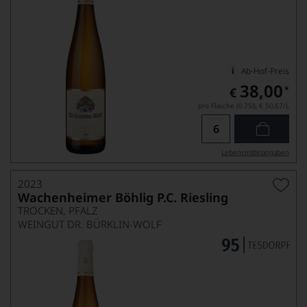
Ab-Hof-Preis
38,00
*
€
pro Flasche (0.75l),
€ 50,67
/L
Lebensmittel­angaben
2023
Wachenheimer Böhlig P.C. Riesling
TROCKEN, PFALZ
WEINGUT DR. BÜRKLIN-WOLF