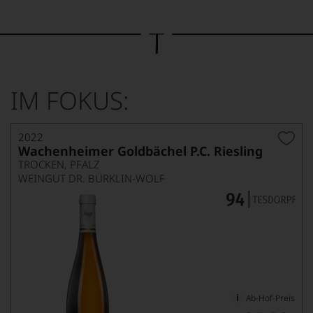
Bild
wurde
mithilfe
von
KI
verändert.
IM FOKUS:
2022
Wachenheimer Goldbächel P.C. Riesling
TROCKEN, PFALZ
WEINGUT DR. BÜRKLIN-WOLF
Ab-Hof-Preis