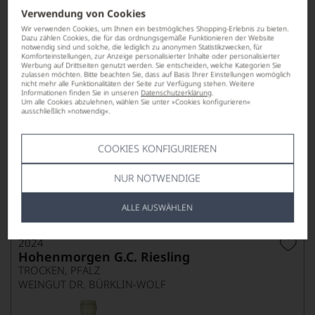
WEINGUT DR. BÜRKLIN-WOLF
Verwendung von Cookies
Wir verwenden Cookies, um Ihnen ein bestmögliches Shopping-Erlebnis zu bieten.
Dazu zählen Cookies, die für das ordnungsgemäße Funktionieren der Website
notwendig sind und solche, die lediglich zu anonymen Statistikzwecken, für
Komforteinstellungen, zur Anzeige personalisierter Inhalte oder personalisierter
Werbung auf Drittseiten genutzt werden. Sie entscheiden, welche Kategorien Sie
zulassen möchten. Bitte beachten Sie, dass auf Basis Ihrer Einstellungen womöglich
nicht mehr alle Funktionalitäten der Seite zur Verfügung stehen. Weitere
Informationen finden Sie in unseren
Datenschutzerklärung
.
Um alle Cookies abzulehnen, wählen Sie unter »Cookies konfigurieren«
ausschließlich »notwendig«.
Ab-Hof-Preis
80,00
*
€
COOKIES KONFIGURIEREN
pro Flasche (0.75l),
€ 106,67
/L
NUR NOTWENDIGE
ALLE AUSWÄHLEN
Lebensmittel­angaben
2024
Hohenmorgen G.C. Riesling
TROCKEN, PFALZ
WEINGUT DR. BÜRKLIN-WOLF