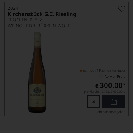
2024
Kirchenstück G.C. Riesling
TROCKEN, PFALZ
WEINGUT DR. BÜRKLIN-WOLF
nur noch 4 Flaschen verfügbar
Ab-Hof-Preis
300,00
*
€
pro Flasche (0.75l),
€ 400,00
/L
Lebensmittel­angaben