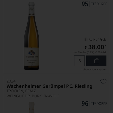
Ab-Hof-Preis
38,00
*
€
pro Flasche (0.75l),
€ 50,67
/L
Lebensmittel­angaben
2024
Wachenheimer Gerümpel P.C. Riesling
TROCKEN, PFALZ
WEINGUT DR. BÜRKLIN-WOLF