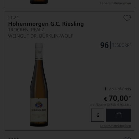
Lebensmittel­angaben
2021
Hohenmorgen G.C. Riesling
TROCKEN, PFALZ
WEINGUT DR. BÜRKLIN-WOLF
Ab-Hof-Preis
70,00
*
€
pro Flasche (0.75l),
€ 93,33
/L
Lebensmittel­angaben