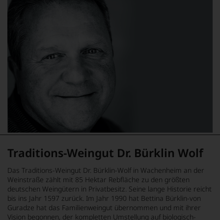
Traditions-Weingut Dr. Bürklin Wolf
Das Traditions-Weingut Dr. Bürklin-Wolf in Wachenheim an der
Weinstraße zählt mit 85 Hektar Rebfläche zu den größten
deutschen Weingütern in Privatbesitz. Seine lange Historie reicht
bis ins Jahr 1597 zurück. Im Jahr 1990 hat Bettina Bürklin-von
Guradze hat das Familienweingut übernommen und mit ihrer
Vision begonnen, der kompletten Umstellung auf biologisch-