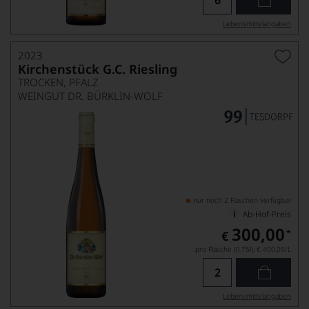
Lebensmittel­angaben
2023
Kirchenstück G.C. Riesling
TROCKEN, PFALZ
WEINGUT DR. BÜRKLIN-WOLF
nur noch 2 Flaschen verfügbar
Ab-Hof-Preis
300,00
*
€
pro Flasche (0.75l),
€ 400,00
/L
Lebensmittel­angaben