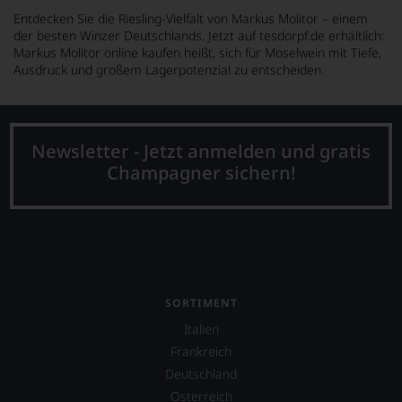
Entdecken Sie die Riesling-Vielfalt von Markus Molitor – einem
der besten Winzer Deutschlands. Jetzt auf tesdorpf.de erhältlich:
Markus Molitor online kaufen heißt, sich für Moselwein mit Tiefe,
Ausdruck und großem Lagerpotenzial zu entscheiden.
Newsletter - Jetzt anmelden und gratis
Champagner sichern!
SORTIMENT
Italien
Frankreich
Deutschland
Österreich