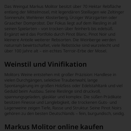
Das Weingut Markus Molitor besitzt über 70 Hektar Rebfläche
entlang der Mittelmosel, mit legendären Steillagen wie Zeltinger
Sonnenuhr, Wehlener Klosterberg, Ürziger Würzgarten oder
Graacher Domprobst. Der Fokus liegt auf dem Riesling in all
seinen Spielarten – von trocken über feinherb bis edelsüß.
Ergänzt wird das Portfolio durch Pinot Blanc, Pinot Noir und
kleinere Anteile weiterer Rebsorten. Die Weinberge werden
naturnah bewirtschaftet, viele Rebstöcke sind wurzelecht und
über 100 Jahre alt – ein echtes Terroir-Erbe der Mosel.
Weinstil und Vinifikation
Molitors Weine entstehen mit großer Präzision: Handlese in
vielen Durchgängen, selektive Traubenwahl, lange
Spontangärung im großen Holzfass oder Edelstahltank und viel
Geduld beim Ausbau. Seine Rieslinge sind druckvoll,
spannungsgeladen, glasklar und komplex. Die süßen Prädikate
besitzen Finesse und Langlebigkeit, die trockenen Guts- und
Lagenweine zeigen Tiefe, Rasse und Struktur. Seine Pinot Noirs
gehören zu den besten Deutschlands – fein, burgundisch, seidig.
Markus Molitor online kaufen