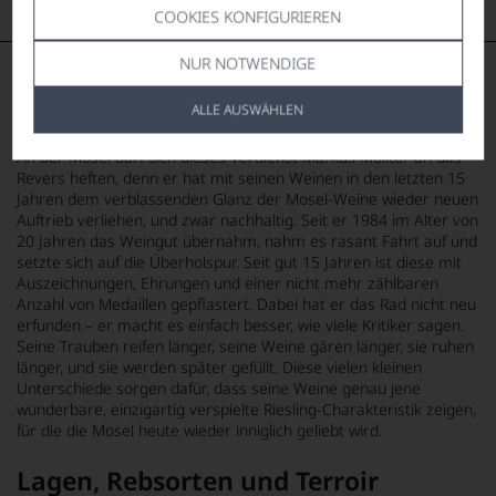
COOKIES KONFIGURIEREN
NUR NOTWENDIGE
Markus Molitor – Renaissance des
ALLE AUSWÄHLEN
Mosel-Rieslings
An der Mosel darf sich dieses Verdienst Markus Molitor an das
Revers heften, denn er hat mit seinen Weinen in den letzten 15
Jahren dem verblassenden Glanz der Mosel-Weine wieder neuen
Auftrieb verliehen, und zwar nachhaltig. Seit er 1984 im Alter von
20 Jahren das Weingut übernahm, nahm es rasant Fahrt auf und
setzte sich auf die Überholspur. Seit gut 15 Jahren ist diese mit
Auszeichnungen, Ehrungen und einer nicht mehr zählbaren
Anzahl von Medaillen gepflastert. Dabei hat er das Rad nicht neu
erfunden – er macht es einfach besser, wie viele Kritiker sagen.
Seine Trauben reifen länger, seine Weine gären länger, sie ruhen
länger, und sie werden später gefüllt. Diese vielen kleinen
Unterschiede sorgen dafür, dass seine Weine genau jene
wunderbare, einzigartig verspielte Riesling-Charakteristik zeigen,
für die die Mosel heute wieder inniglich geliebt wird.
Lagen, Rebsorten und Terroir