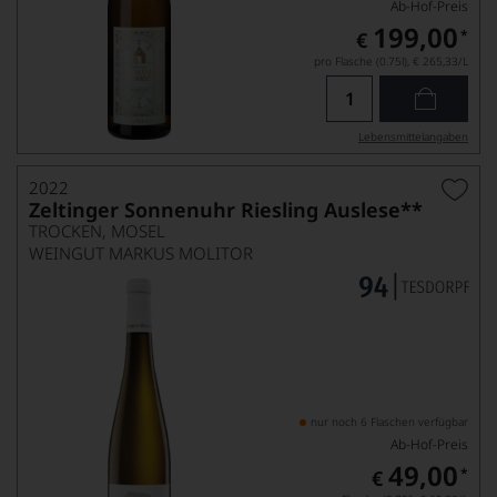
Ab-Hof-Preis
199,00
*
€
pro Flasche (0.75l),
€ 265,33
/L
Lebensmittel­angaben
2022
Zeltinger Sonnenuhr Riesling Auslese**
TROCKEN, MOSEL
WEINGUT MARKUS MOLITOR
nur noch 6 Flaschen verfügbar
Ab-Hof-Preis
49,00
*
€