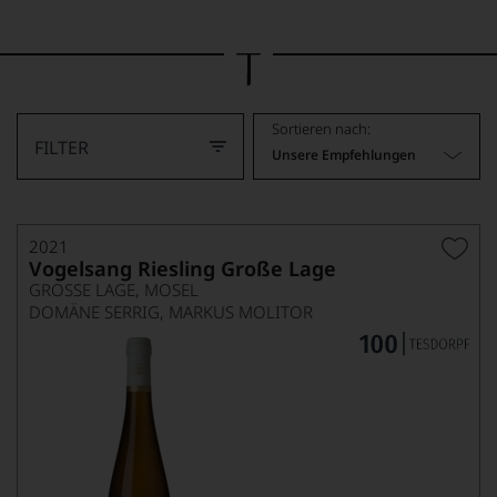
Bild
wurde
mithilfe
von
KI
verändert.
Sortieren nach:
FILTER
Unsere Empfehlungen
2021
Vogelsang Riesling Große Lage
GROSSE LAGE, MOSEL
DOMÄNE SERRIG, MARKUS MOLITOR