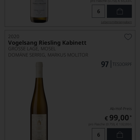
pro Flasche (0.75l),
€ 65,33
/L
Lebensmittel­angaben
2020
Vogelsang Riesling Kabinett
GROSSE LAGE, MOSEL
DOMÄNE SERRIG, MARKUS MOLITOR
Ab-Hof-Preis
99,00
*
€
pro Flasche (0.75l),
€ 132,00
/L