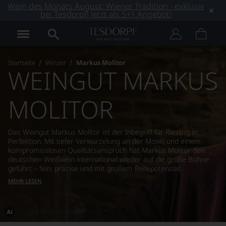
Wein des Monats August: Wiener Tradition - exklusiv
bei Tesdorpf! Jetzt als 5+1 Angebot!
Startseite
Winzer
Markus Molitor
WEINGUT MARKUS
MOLITOR
Das Weingut Markus Molitor ist der Inbegriff für Riesling in
Perfektion. Mit tiefer Verwurzelung an der Mosel und einem
kompromisslosen Qualitätsanspruch hat Markus Molitor den
deutschen Weißwein international wieder auf die große Bühne
geführt – fein, präzise und mit großem Reifepotenzial.
MEHR LESEN
Dieses