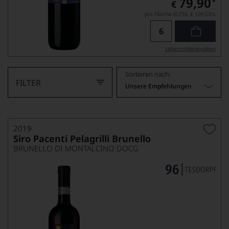
79,90
*
€
pro Flasche (0.75l),
€ 106,53
/L
Lebensmittel­angaben
Sortieren nach:
FILTER
Unsere Empfehlungen
2019
Siro Pacenti Pelagrilli Brunello
BRUNELLO DI MONTALCINO DOCG