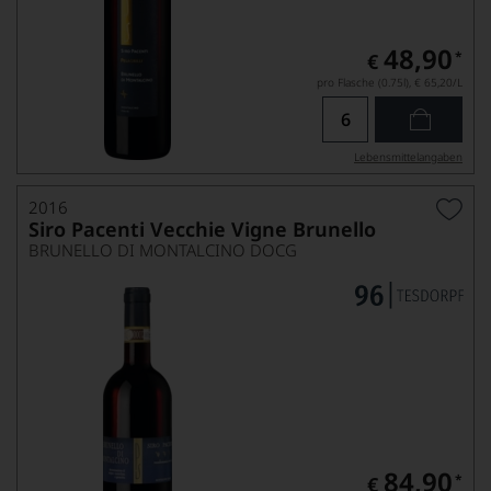
48,90
*
€
pro Flasche (0.75l),
€ 65,20
/L
Lebensmittel­angaben
2016
Siro Pacenti Vecchie Vigne Brunello
BRUNELLO DI MONTALCINO DOCG
84,90
*
€