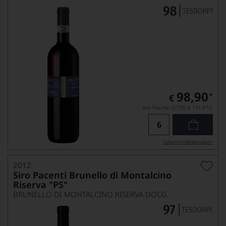
98,90
*
€
pro Flasche (0.75l),
€ 131,87
/L
Lebensmittel­angaben
2012
Siro Pacenti Brunello di Montalcino
Riserva "PS"
BRUNELLO DI MONTALCINO RISERVA DOCG