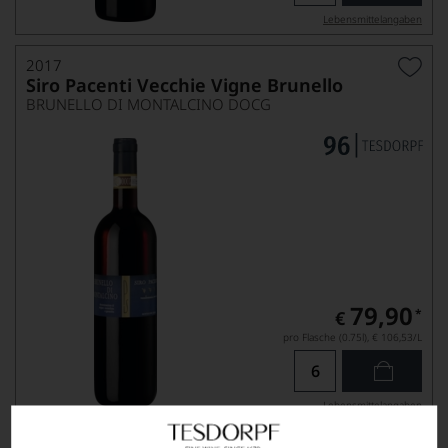
Lebensmittel­angaben
2017
Siro Pacenti Vecchie Vigne Brunello
BRUNELLO DI MONTALCINO DOCG
79,90
*
€
pro Flasche (0.75l),
€ 106,53
/L
Lebensmittel­angaben