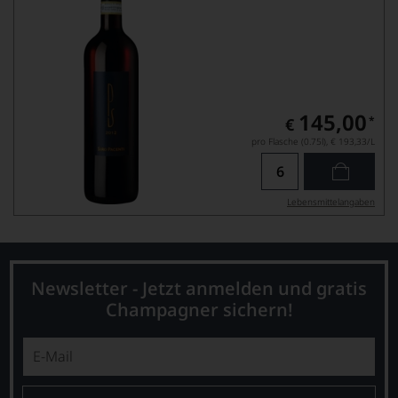
145,00
*
€
pro Flasche (0.75l),
€ 193,33
/L
Lebensmittel­angaben
Newsletter - Jetzt anmelden und gratis
Champagner sichern!