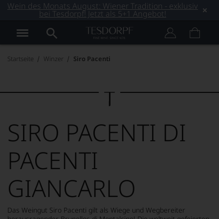
Wein des Monats August: Wiener Tradition - exklusiv
bei Tesdorpf! Jetzt als 5+1 Angebot!
Startseite
Winzer
Siro Pacenti
SIRO PACENTI DI
PACENTI
GIANCARLO
Das Weingut Siro Pacenti gilt als Wiege und Wegbereiter
herausragender Brunellos di Montalcino! Die weltweit gefeierten