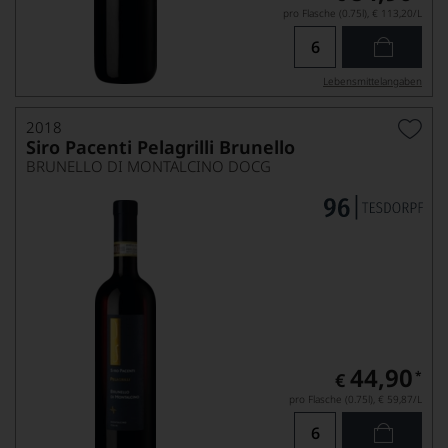
pro Flasche (0.75l),
€ 113,20
/L
Lebensmittel­angaben
2018
Siro Pacenti Pelagrilli Brunello
BRUNELLO DI MONTALCINO DOCG
44,90
*
€
pro Flasche (0.75l),
€ 59,87
/L