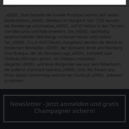
_x000D_ Dort betreibt die Familie Protheau bereits seit sieben
Generationen_x000D_ Weinbau im Burgund. Seit 1720 wurden
die Weinberge schrittweise_x000D_ auf 50 Hektar in den Terroirs
von Mercurey und Rully erweitert. Die_x000D_ nachhaltig
bewirtschafteten Weinberge umfassen heute zehn Hektar
1er_x000D_ Cru in fünf Climats. Ausgebaut werden die Weine im
modernen Weinkeller_x000D_ der Domaine direkt am Weinberg
Clos l‘Evêque, der als Monopol-Lage_x000D_ komplett zum
Château d‘Etroyes gehört. Im Château entstehen
elegante_x000D_ und feine Burgunder wie aus dem Bilderbuch,
die äußerst charmant bepreist_x000D_ sind. Wir freuen uns,
Ihnen diesen Geheimtipp exklusiv bei Tesdorpf_x000D_ anbieten
zu können.
Newsletter - Jetzt anmelden und gratis
Champagner sichern!