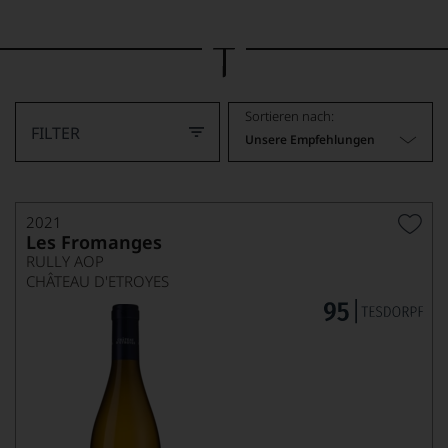
Bild
wurde
mithilfe
von
KI
verändert.
Sortieren nach:
FILTER
Unsere Empfehlungen
2021
Les Fromanges
RULLY AOP
CHÂTEAU D'ETROYES