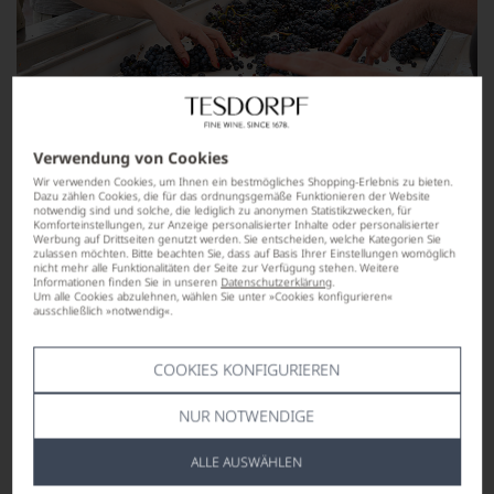
Verwendung von Cookies
Wir verwenden Cookies, um Ihnen ein bestmögliches Shopping-Erlebnis zu bieten.
Dazu zählen Cookies, die für das ordnungsgemäße Funktionieren der Website
notwendig sind und solche, die lediglich zu anonymen Statistikzwecken, für
Komforteinstellungen, zur Anzeige personalisierter Inhalte oder personalisierter
Werbung auf Drittseiten genutzt werden. Sie entscheiden, welche Kategorien Sie
zulassen möchten. Bitte beachten Sie, dass auf Basis Ihrer Einstellungen womöglich
nicht mehr alle Funktionalitäten der Seite zur Verfügung stehen. Weitere
Informationen finden Sie in unseren
Datenschutzerklärung
.
Um alle Cookies abzulehnen, wählen Sie unter »Cookies konfigurieren«
ausschließlich »notwendig«.
COOKIES KONFIGURIEREN
NUR NOTWENDIGE
ALLE AUSWÄHLEN