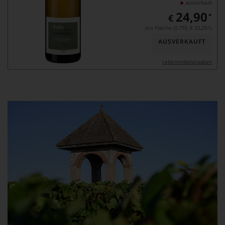
ausverkauft
24,90
*
€
pro Flasche (0.75l),
€ 33,20
/L
AUSVERKAUFT
Lebensmittel­angaben