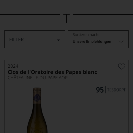
Bild
wurde
mithilfe
von
KI
verändert.
Sortieren nach:
FILTER
Unsere Empfehlungen
2024
Clos de l'Oratoire des Papes blanc
CHÂTEAUNEUF-DU-PAPE AOP