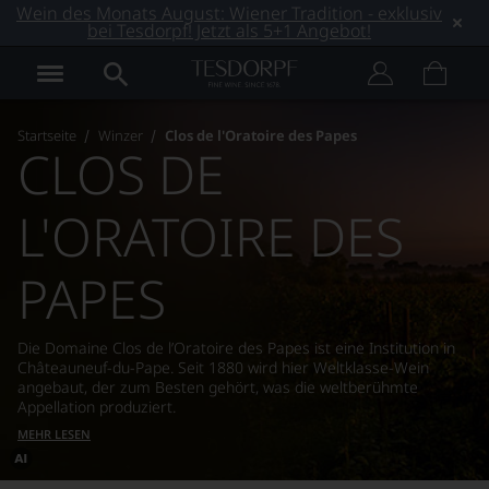
Wein des Monats August: Wiener Tradition - exklusiv
bei Tesdorpf! Jetzt als 5+1 Angebot!
Startseite
Winzer
Clos de l'Oratoire des Papes
CLOS DE
L'ORATOIRE DES
PAPES
Die Domaine Clos de l’Oratoire des Papes ist eine Institution in
Châteauneuf-du-Pape. Seit 1880 wird hier Weltklasse-Wein
angebaut, der zum Besten gehört, was die weltberühmte
Appellation produziert.
MEHR LESEN
Dieses