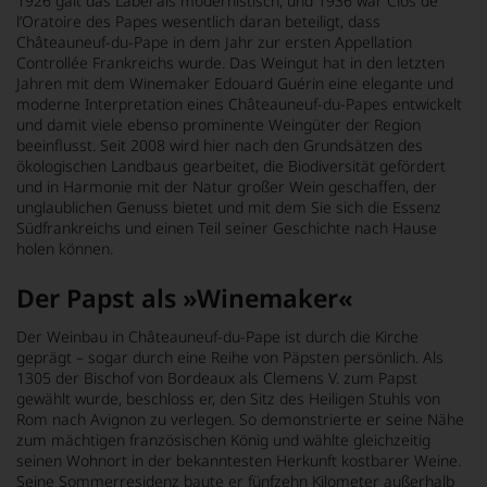
1926 galt das Label als modernistisch, und 1936 war Clos de
l’Oratoire des Papes wesentlich daran beteiligt, dass
Châteauneuf-du-Pape in dem Jahr zur ersten Appellation
Controllée Frankreichs wurde. Das Weingut hat in den letzten
Jahren mit dem Winemaker Edouard Guérin eine elegante und
moderne Interpretation eines Châteauneuf-du-Papes entwickelt
und damit viele ebenso prominente Weingüter der Region
beeinflusst. Seit 2008 wird hier nach den Grundsätzen des
ökologischen Landbaus gearbeitet, die Biodiversität gefördert
und in Harmonie mit der Natur großer Wein geschaffen, der
unglaublichen Genuss bietet und mit dem Sie sich die Essenz
Südfrankreichs und einen Teil seiner Geschichte nach Hause
holen können.
Der Papst als »Winemaker«
Der Weinbau in Châteauneuf-du-Pape ist durch die Kirche
geprägt – sogar durch eine Reihe von Päpsten persönlich. Als
1305 der Bischof von Bordeaux als Clemens V. zum Papst
gewählt wurde, beschloss er, den Sitz des Heiligen Stuhls von
Rom nach Avignon zu verlegen. So demonstrierte er seine Nähe
zum mächtigen französischen König und wählte gleichzeitig
seinen Wohnort in der bekanntesten Herkunft kostbarer Weine.
Seine Sommerresidenz baute er fünfzehn Kilometer außerhalb