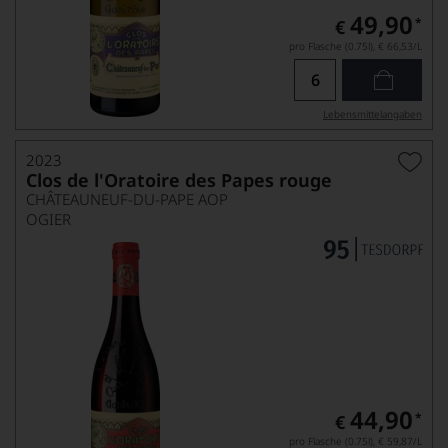
49,90
*
€
pro Flasche (0.75l),
€ 66,53
/L
Lebensmittel­angaben
2023
Clos de l'Oratoire des Papes rouge
CHÂTEAUNEUF-DU-PAPE AOP
OGIER
44,90
*
€
pro Flasche (0.75l),
€ 59,87
/L