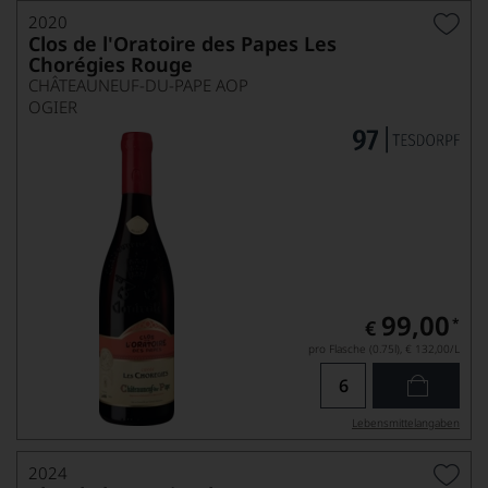
2020
Clos de l'Oratoire des Papes Les
Chorégies Rouge
CHÂTEAUNEUF-DU-PAPE AOP
OGIER
99,00
*
€
pro Flasche (0.75l),
€ 132,00
/L
Lebensmittel­angaben
2024