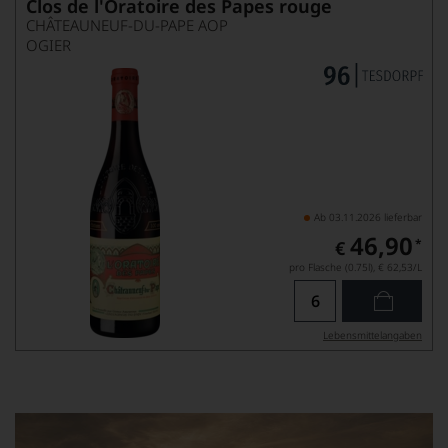
Clos de l'Oratoire des Papes rouge
CHÂTEAUNEUF-DU-PAPE AOP
OGIER
Ab 03.11.2026 lieferbar
46,90
*
€
pro Flasche (0.75l),
€ 62,53
/L
Lebensmittel­angaben