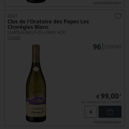
Lebensmittel­angaben
2021
Clos de l'Oratoire des Papes Les
Chorégies Blanc
CHÂTEAUNEUF-DU-PAPE AOP
OGIER
99,00
*
€
pro Flasche (0.75l),
€ 132,00
/L
Lebensmittel­angaben