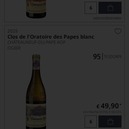
Lebensmittel­angaben
2025
Clos de l'Oratoire des Papes blanc
CHÂTEAUNEUF-DU-PAPE AOP
OGIER
49,90
*
€
pro Flasche (0.75l),
€ 66,53
/L