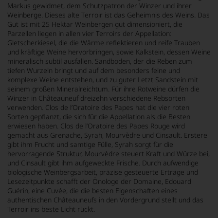
Markus gewidmet, dem Schutzpatron der Winzer und ihrer
Weinberge. Dieses alte Terroir ist das Geheimnis des Weins. Das
Gut ist mit 25 Hektar Weinbergen gut dimensioniert, die
Parzellen liegen in allen vier Terroirs der Appellation:
Gletscherkiesel, die die Wärme reflektieren und reife Trauben
und kräftige Weine hervorbringen, sowie Kalkstein, dessen Weine
mineralisch subtil ausfallen. Sandboden, der die Reben zum
tiefen Wurzeln bringt und auf dem besonders feine und
komplexe Weine entstehen, und zu guter Letzt Sandstein mit
seinem großen Mineralreichtum. Für ihre Rotweine dürfen die
Winzer in Châteauneuf dreizehn verschiedene Rebsorten
verwenden. Clos de l’Oratoire des Papes hat die vier roten
Sorten gepflanzt, die sich für die Appellation als die Besten
erwiesen haben. Clos de l’Oratoire des Papes Rouge wird
gemacht aus Grenache, Syrah, Mourvèdre und Cinsault. Erstere
gibt ihm Frucht und samtige Fülle, Syrah sorgt für die
hervorragende Struktur, Mourvèdre steuert Kraft und Würze bei,
und Cinsault gibt ihm aufgeweckte Frische. Durch aufwendige
biologische Weinbergsarbeit, präzise gesteuerte Erträge und
Lesezeitpunkte schafft der Önologe der Domaine, Edouard
Guérin, eine Cuvée, die die besten Eigenschaften eines
authentischen Châteauneufs in den Vordergrund stellt und das
Terroir ins beste Licht rückt.