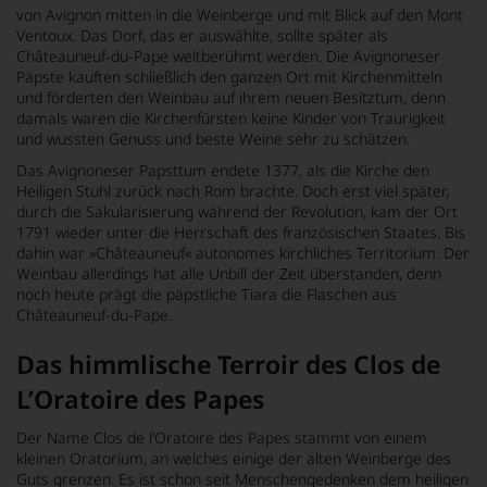
von Avignon mitten in die Weinberge und mit Blick auf den Mont
Ventoux. Das Dorf, das er auswählte, sollte später als
Châteauneuf-du-Pape weltberühmt werden. Die Avignoneser
Päpste kauften schließlich den ganzen Ort mit Kirchenmitteln
und förderten den Weinbau auf ihrem neuen Besitztum, denn
damals waren die Kirchenfürsten keine Kinder von Traurigkeit
und wussten Genuss und beste Weine sehr zu schätzen.
Das Avignoneser Papsttum endete 1377, als die Kirche den
Heiligen Stuhl zurück nach Rom brachte. Doch erst viel später,
durch die Säkularisierung während der Revolution, kam der Ort
1791 wieder unter die Herrschaft des französischen Staates. Bis
dahin war »Châteauneuf« autonomes kirchliches Territorium. Der
Weinbau allerdings hat alle Unbill der Zeit überstanden, denn
noch heute prägt die päpstliche Tiara die Flaschen aus
Châteauneuf-du-Pape.
Das himmlische Terroir des Clos de
L’Oratoire des Papes
Der Name Clos de l’Oratoire des Papes stammt von einem
kleinen Oratorium, an welches einige der alten Weinberge des
Guts grenzen. Es ist schon seit Menschengedenken dem heiligen