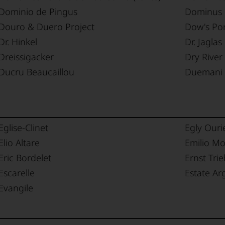
Dominio de Pingus
Dominus 
Douro & Duero Project
Dow's Por
Dr. Hinkel
Dr. Jaglas
Dreissigacker
Dry River
Ducru Beaucaillou
Duemani
Eglise-Clinet
Egly Ouri
Elio Altare
Emilio M
Eric Bordelet
Ernst Tri
Escarelle
Estate Ar
Evangile