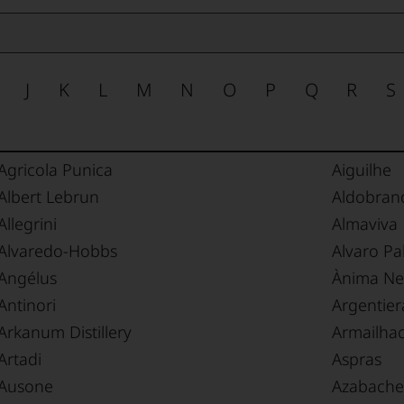
J
K
L
M
N
O
P
Q
R
S
Agricola Punica
Aiguilhe
Albert Lebrun
Aldobran
Allegrini
Almaviva
Alvaredo-Hobbs
Alvaro Pa
Angélus
Ànima Ne
Antinori
Argentier
Arkanum Distillery
Armailha
Artadi
Aspras
Ausone
Azabache