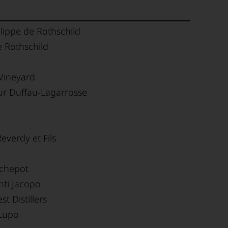
lippe de Rothschild
 Rothschild
Vineyard
ur Duffau-Lagarrosse
everdy et Fils
ochepot
nti Jacopo
st Distillers
 Lupo