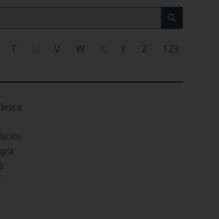
T
U
V
W
X
Y
Z
123
desca
lacios
gra
a
c