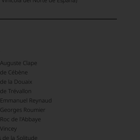
 Vinícola del Norte de España)
Auguste Clape
de Cébène
de la Douaix
de Trévallon
 Emmanuel Reynaud
Georges Roumier
Roc de l'Abbaye
Vincey
de la Solitude