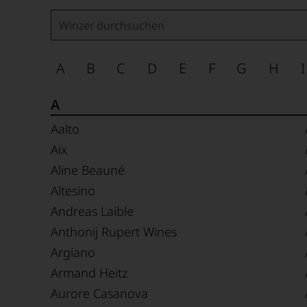
A
B
C
D
E
F
G
H
I
A
Aalto
Aix
Aline Beauné
Altesino
Andreas Laible
Anthonij Rupert Wines
Argiano
Armand Heitz
Aurore Casanova