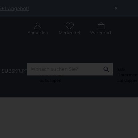
 5+1 Angebot!
Anmelden
Merkzettel
Warenkorb
Subskription
Sale
SUBSKRIPTION
WEIN-JOURNAL
SALE
Untermenü
Untermen
aufklappen
aufklappe