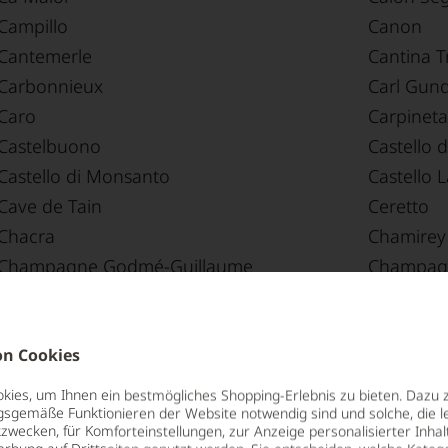
Campillo
Canon
Cantemerle
Cantina T
Carbonnieux
Carl Gun
Caro
Carpineta
Castelbuono
Castello d
Castello di Monsanto
Castello L
Cave de Tain
Ceretto
Chacra
Chamirey
Champagne Godmé-Guillaume
Champag
Champagne Pierre Brocard
Chapouti
Chartogne-Taillet
Chasse-S
Château Camensac
Château 
n Cookies
Château Desmirail
Château d
ies, um Ihnen ein bestmögliches Shopping-Erlebnis zu bieten. Dazu 
gsgemäße Funktionieren der Website notwendig sind und solche, die le
Château Gazin Rocquencourt
Château 
zwecken, für Komforteinstellungen, zur Anzeige personalisierter Inhal
Château Lalande
Château 