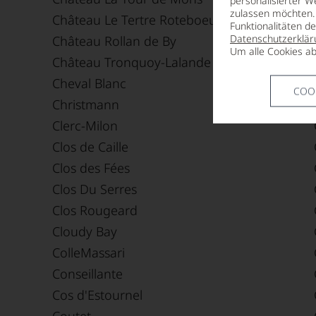
personalisierter W
zulassen möchten. 
Château Le Tertre Roteboeuf
Funktionalitäten d
Datenschutzerklär
Château Rollan de By
Um alle Cookies ab
Château Tronquoy-Lalande
Cheval Blanc
COO
Christmann
Clerc-Milon
Clos de Caille
Clos des Fées
Clos Du Serres
Clos Rougeard
Cloudy Bay
ColleMassari
Conseillante
Cos d'Estournel