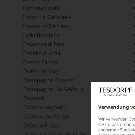
Cambria Estate
Canon La Gaffelière
Capreolus Distillery
Carlo Bocchino
Casanova di Neri
Castello di Ama
Catena Zapata
Certan de May
Champagne Chavost
Champagne J-M Sélèque
Charmail
Château Angludet
Verwendung vo
Château de Fieuzal
Wir verwenden Cook
die für das ordnun
Château Fuissé
anonymen Statistik
Château La Tour de Mons