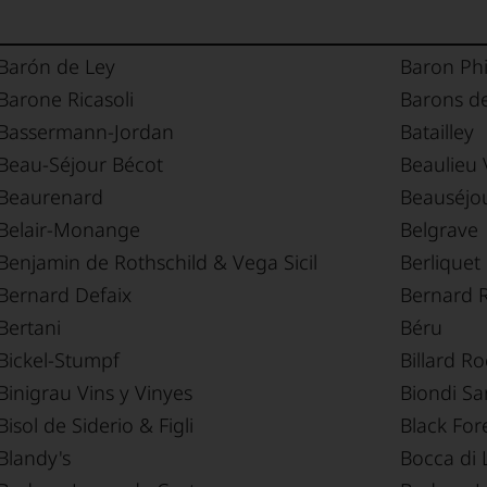
Barón de Ley
Baron Phi
Barone Ricasoli
Barons de
Bassermann-Jordan
Batailley
Beau-Séjour Bécot
Beaulieu 
Beaurenard
Beauséjo
Belair-Monange
Belgrave
Benjamin de Rothschild & Vega Sicil
Berliquet
Bernard Defaix
Bernard R
Bertani
Béru
Bickel-Stumpf
Billard R
Binigrau Vins y Vinyes
Biondi Sa
Bisol de Siderio & Figli
Black Fore
Blandy's
Bocca di