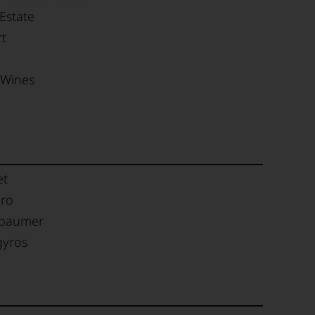
Estate
t
 Wines
et
oro
ebaumer
gyros