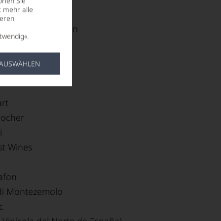
rien Sie
t mehr alle
Mangot
seren
Tour du Roch-Milon
twendig«.
e
gland
 AUSWÄHLEN
Busch
art
locher
i
st Wines
afon
di Montezemolo
c