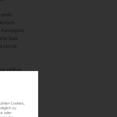
ramin
derloch
 Fontalpino
ella Sala
a Leccia
ne Hélène
er
pleen
de Beaucastel
'Etroyes
zählen Cookies,
diglich zu
Haut Peyrat
te oder
Le Puy