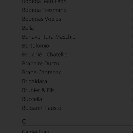
Bodega Jean Leon
Bodega Tresmano
Bodegas Voelos
Bolla
Bonaventura Maschio
Bortolomiol
Bouchié - Chatellier
Branaire Ducru
Brane-Cantenac
Brigaldara
Brunier & Fils
Buccella
Bulgarini Fausto
C
Cà dei Frati