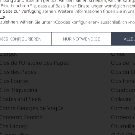
erbung auf Drittseiten genutzt werden. Sie entscheiden, welche Katego
Bitte beachten Sie, dass auf Basis Ihrer Einstellungen womöglich nich
Château Lestage-Darquier Grand Poujeaux
Château 
er Seite zur Verfügung stehen. Weitere Informationen finden Sie in un
ung
.
Château Sixtine
Château 
zulehnen, wählen Sie unter »Cookies konfigurieren« ausschließlich »no
Châteeau Bel Air
Chermett
Chevalier
Chris Rin
KIES KONFIGURIEREN
NUR NOTWENDIGE
ALLE
Ciacci Piccolomini d'Aragona
Clemens 
Clerget
Clinet
Clos de l'Oratoire des Papes
Clos de T
Clos des Papes
Clos du C
Clos Fourtet
Clos Henr
Clos Triguedina
Cloudbur
Coates and Seely
Collavini
Comte Georges de Vogüé
Comtes L
Conterno Fantino
Cordero 
Cos Labory
Courteilla