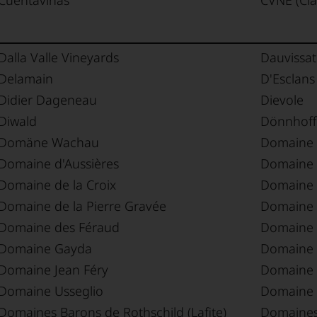
Cuentaviñas
CVNE (Cía
Dalla Valle Vineyards
Dauvissat
Delamain
D'Esclans
Didier Dageneau
Dievole
Diwald
Dönnhoff
Domäne Wachau
Domaine 
Domaine d'Aussières
Domaine 
Domaine de la Croix
Domaine 
Domaine de la Pierre Gravée
Domaine 
Domaine des Féraud
Domaine
Domaine Gayda
Domaine 
Domaine Jean Féry
Domaine 
Domaine Usseglio
Domaine 
Domaines Barons de Rothschild (Lafite)
Domaines 