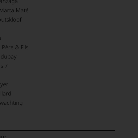
anzaga
Marta Maté
utskloof
o
Père & Fils
adubay
s 7
yer
llard
rwachting
gur