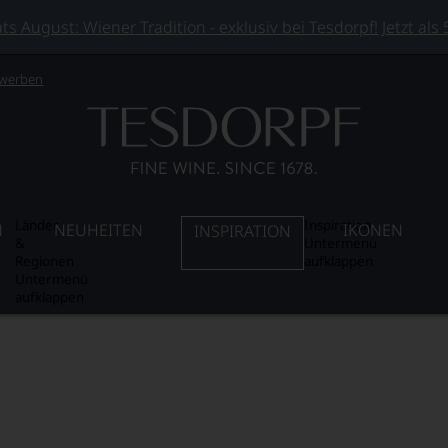
 August: Wiener Tradition - exklusiv bei Tesdorpf! Jetzt als
 werben
Länder
Inspiration
N
NEUHEITEN
IKONEN
INSPIRATION
&
Untermenü
Regionen
aufklappen
Untermenü
aufklappen