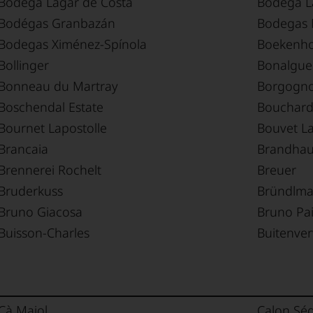
Bodega Lagar de Costa
Bodega L
Bodégas Granbazán
Bodegas 
Bodegas Ximénez-Spínola
Boekenho
Bollinger
Bonalgue
Bonneau du Martray
Borgogn
Boschendal Estate
Bouchard 
Bournet Lapostolle
Bouvet L
Brancaia
Brandhau
Brennerei Rochelt
Breuer
Bruderkuss
Bründlma
Bruno Giacosa
Bruno Pai
Buisson-Charles
Buitenve
Cà Maiol
Calon Sé