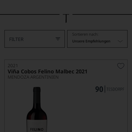
Bild
wurde
mithilfe
von
KI
verändert.
Sortieren nach:
FILTER
Unsere Empfehlungen
2021
Viña Cobos Felino Malbec 2021
MENDOZA ARGENTINIEN