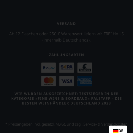
VERSAND
Ab 12 Flaschen oder 250 € Warenwert liefern wir FREI HAUS
(innerhalb Deutschlands).
ZAHLUNGSARTEN
WIR WURDEN AUSGEZEICHNET: TESTSIEGER IN DER
KATEGORIE »FINE WINE & BORDEAUX« FALSTAFF – DIE
BESTEN WEINHÄNDLER DEUTSCHLAND 2023
* Preisangaben inkl. gesetzl. MwSt. und zzgl. Service- & Versandkosten
DE