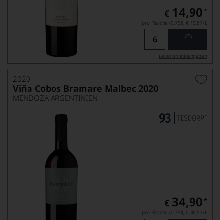
14,90
*
€
pro Flasche (0.75l),
€ 19,87
/L
Lebensmittel­angaben
2020
Viña Cobos Bramare Malbec 2020
MENDOZA ARGENTINIEN
34,90
*
€
pro Flasche (0.75l),
€ 46,53
/L