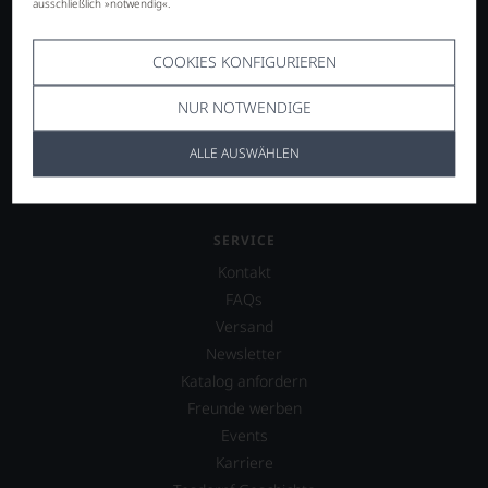
Italien
ausschließlich »notwendig«.
Frankreich
Deutschland
COOKIES KONFIGURIEREN
Österreich
NUR NOTWENDIGE
Spanien
weitere Länder
ALLE AUSWÄHLEN
SERVICE
Kontakt
FAQs
Versand
Newsletter
Katalog anfordern
Freunde werben
Events
Karriere