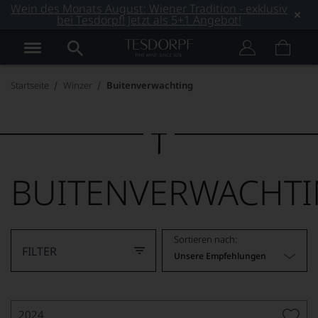
Wein des Monats August: Wiener Tradition - exklusiv
bei Tesdorpf! Jetzt als 5+1 Angebot!
Startseite
Winzer
Buitenverwachting
BUITENVERWACHT
Sortieren nach:
FILTER
Unsere Empfehlungen
2024