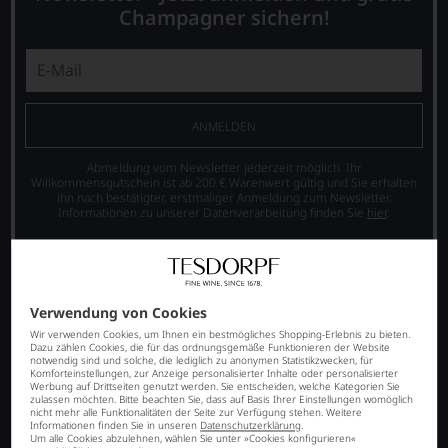
Champagner sichern!
ANMELDEN
Abmeldung vom Newsletter jederzeit möglich. Ihr
Willkommensgutschein ist ab 200 € Warenwert gültig und Sie erhalten
ihn nach bestätigter, erstmaliger Anmeldung zum Newsletter.
Informationen zu unserer Datenverarbeitung finden Sie
hier
.
Verwendung von Cookies
Wir verwenden Cookies, um Ihnen ein bestmögliches Shopping-Erlebnis zu bieten.
Dazu zählen Cookies, die für das ordnungsgemäße Funktionieren der Website
notwendig sind und solche, die lediglich zu anonymen Statistikzwecken, für
Komforteinstellungen, zur Anzeige personalisierter Inhalte oder personalisierter
Werbung auf Drittseiten genutzt werden. Sie entscheiden, welche Kategorien Sie
zulassen möchten. Bitte beachten Sie, dass auf Basis Ihrer Einstellungen womöglich
nicht mehr alle Funktionalitäten der Seite zur Verfügung stehen. Weitere
SORTIMENT
Informationen finden Sie in unseren
Datenschutzerklärung
.
Um alle Cookies abzulehnen, wählen Sie unter »Cookies konfigurieren«