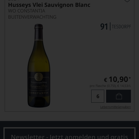
Husseys Vlei Sauvignon Blanc
WO CONSTANTIA
BUITENVERWACHTING
10,90
*
€
pro Flasche (0.75l),
€ 14,53
/L
Lebensmittel­angaben
Newsletter - Jetzt anmelden und gratis